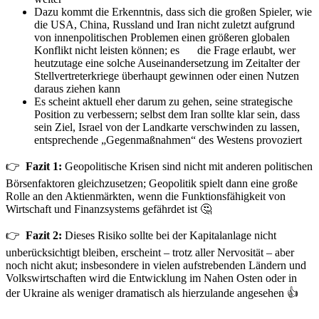
Dazu kommt die Erkenntnis, dass sich die großen Spieler, wie
die USA, China, Russland und Iran nicht zuletzt aufgrund
von innenpolitischen Problemen einen größeren globalen
Konflikt nicht leisten können; es
sei
die Frage erlaubt, wer
heutzutage eine solche Auseinandersetzung im Zeitalter der
Stellvertreterkriege überhaupt gewinnen oder einen Nutzen
daraus ziehen kann
Es scheint aktuell eher darum zu gehen, seine strategische
Position zu verbessern; selbst dem Iran sollte klar sein, dass
sein Ziel, Israel von der Landkarte verschwinden zu lassen,
entsprechende „Gegenmaßnahmen“ des Westens provoziert
👉
Fazit 1:
Geopolitische Krisen sind nicht mit anderen politischen
Börsenfaktoren gleichzusetzen; Geopolitik spielt dann eine große
Rolle an den Aktienmärkten, wenn die Funktionsfähigkeit von
Wirtschaft und Finanzsystems gefährdet ist 🤔
👉
Fazit 2:
Dieses Risiko sollte bei der Kapitalanlage nicht
unberücksichtigt bleiben, erscheint – trotz aller Nervosität – aber
noch nicht akut; insbesondere in vielen aufstrebenden Ländern und
Volkswirtschaften wird die Entwicklung im Nahen Osten oder in
der Ukraine als weniger dramatisch als hierzulande angesehen 👍