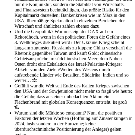
nur die Konjunktur, sondern die Stabilität von Wirtschafts-
und Finanzsystem beeinträchtigen, das größte Risiko für den
Kapitalmarkt darstellen; Bankenkrisen wie im März in den
USA, übermäßige Spekulation in einzelnen Bereichen der
Wirtschaft und ähnliches zählen ebenso dazu
Und die Geopolitik? Warum steigt der DAX auf ein
Rekordhoch, wenn in den politischen Foren die Gefahr eines
3. Weltkrieges diskutiert wird? Der Ukraine-Krieg scheint
langsam zugunsten Russlands zu kippen; China verschärft die
Rhetorik gegenüber Taiwan und kauft Gold; chinesische
Gebietsansprüche im südchinesischen Meer; dem Nahen
Osten droht eine Eskalation des Israel-Palästina-Krieges;
Abkehr von den Zielen/Werten des Westens durch
aufstrebende Länder wie Brasilien, Südafrika, Indien und so
weiter… 🙈
Gefühlt war die Welt seit Ende des Kalten Krieges zwischen
den USA und der Sowjetunion nicht mehr so fragil wie heute;
die Gefahr, dass aus einer unbedachten Aktion ein
Flächenbrand mit globalen Konsequenzen entsteht, ist groß
🙈
Warum sind die Märkte so entspannt? Nun, die positiven
Faktoren der letzten Wochen (Hoffnung auf Zinssenkungen in
2024, insbesondere in der Eurozone; keine
überdurchschnittliche Positionierung der Anleger) gelten
weiter