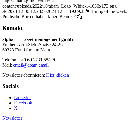
https://abam-gmbh.com/wp-
content/uploads/2022/10/abam_Logo_White-1-1030x173.png
ski
2023-12-06 12:28:56
2023-12-11 19:09:38
🐪 Hump of the week:
Politische Börsen haben kurze Beine?!? 🤔
Kontakt
alpha
beta
asset management gmbh
Freiherr-vom-Stein-Straße 24-26
60323 Frankfurt am Main
Telefon: +49 69 2731 584 70
Mail:
email@abam.email
Newsletter abonnieren:
Hier klicken
Socials
Linkedin
Facebook
X
Newsletter