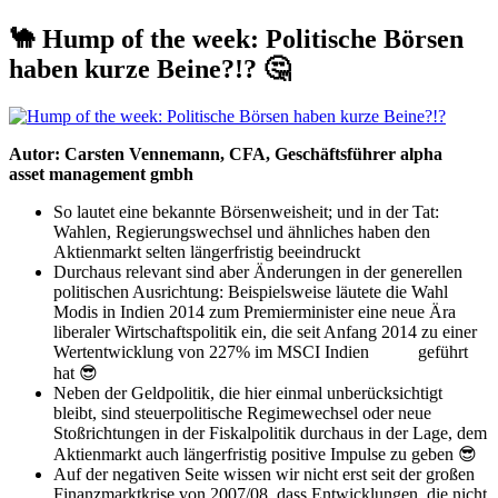
🐪 Hump of the week: Politische Börsen
haben kurze Beine?!? 🤔
Autor: Carsten Vennemann, CFA, Geschäftsführer alpha
beta
asset management gmbh
So lautet eine bekannte Börsenweisheit; und in der Tat:
Wahlen, Regierungswechsel und ähnliches haben den
Aktienmarkt selten längerfristig beeindruckt
Durchaus relevant sind aber Änderungen in der generellen
politischen Ausrichtung: Beispielsweise läutete die Wahl
Modis in Indien 2014 zum Premierminister eine neue Ära
liberaler Wirtschaftspolitik ein, die seit Anfang 2014 zu einer
Wertentwicklung von 227% im MSCI Indien
Index
geführt
hat 😎
Neben der Geldpolitik, die hier einmal unberücksichtigt
bleibt, sind steuerpolitische Regimewechsel oder neue
Stoßrichtungen in der Fiskalpolitik durchaus in der Lage, dem
Aktienmarkt auch längerfristig positive Impulse zu geben 😎
Auf der negativen Seite wissen wir nicht erst seit der großen
Finanzmarktkrise von 2007/08, dass Entwicklungen, die nicht