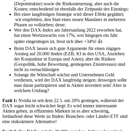
(Depotstruktur) sowie die Risikosteuerung, aber auch die
Kosten; entscheidend ist ebenfalls der Zeitpunkt des Einstiegs:
Bei einer langfristigen Strategie wird dieser Effekt geglättet;
wir empfehlen, den Start eines neuen Mandates in mehreren
Phasen zu vollziehen; denn:
Wer den DAX-Index am Jahresanfang 2022 erworben hat,
hat einen Wertzuwachs von 17%, wer hingegen ein Jahr
später eingestiegen ist, freut sich über +34%! 👍
Beim DAX lassen sich gute Argumente für einen zügigen
Anstieg auf 20.000 finden (EZB, KI in den USA, Anziehen
der Konjunktur in Europa und Asien); aber die Risiken
(Geopolitik, hohe Bewertung, gestiegenes Zinsniveaus) sind
nicht zu vernachlässigen
Solange die Wirtschaft wächst und Unternehmen Geld
verdienen, wird der DAX langfristig steigen; deswegen sollte
man daran partizipieren und in Aktien investiert sein! Aber in
welchem Umfang?
Fazit 1:
Nvidia ist seit dem 22.5. um 20% gestiegen, während der
DAX sogar leicht schwächer liegt: Es wird immer interessante
Aktien geben, in effizienten Märkten ist es aber schwierig,
fortlaufend diese Werte zu finden: Branchen- oder Länder-ETF sind
eine risikoärmere Alternative!