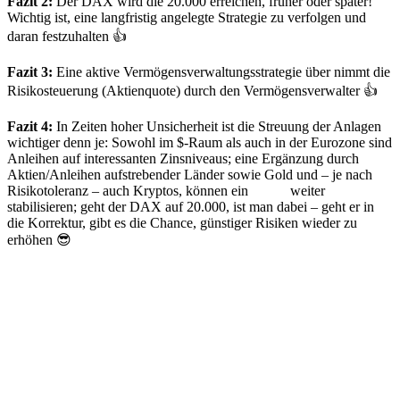
Fazit 2:
Der DAX wird die 20.000 erreichen, früher oder später!
Wichtig ist, eine langfristig angelegte Strategie zu verfolgen und
daran festzuhalten 👍
Fazit 3:
Eine aktive Vermögensverwaltungsstrategie über nimmt die
Risikosteuerung (Aktienquote) durch den Vermögensverwalter 👍
Fazit 4:
In Zeiten hoher Unsicherheit ist die Streuung der Anlagen
wichtiger denn je: Sowohl im $-Raum als auch in der Eurozone sind
Anleihen auf interessanten Zinsniveaus; eine Ergänzung durch
Aktien/Anleihen aufstrebender Länder sowie Gold und – je nach
Risikotoleranz – auch Kryptos, können ein
Depot
weiter
stabilisieren; geht der DAX auf 20.000, ist man dabei – geht er in
die Korrektur, gibt es die Chance, günstiger Risiken wieder zu
erhöhen 😎