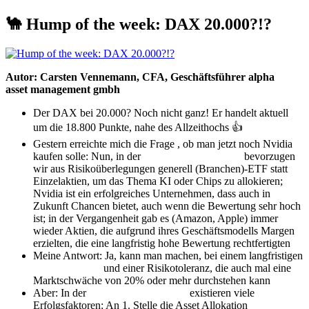
🐪 Hump of the week: DAX 20.000?!?
Autor: Carsten Vennemann, CFA, Geschäftsführer alpha
beta
asset management gmbh
Der DAX bei 20.000? Noch nicht ganz! Er handelt aktuell
um die 18.800 Punkte, nahe des Allzeithochs 👍
Gestern erreichte mich die Frage , ob man jetzt noch Nvidia
kaufen solle: Nun, in der
Vermögensverwaltung
bevorzugen
wir aus Risikoüberlegungen generell (Branchen)-ETF statt
Einzelaktien, um das Thema KI oder Chips zu allokieren;
Nvidia ist ein erfolgreiches Unternehmen, dass auch in
Zukunft Chancen bietet, auch wenn die Bewertung sehr hoch
ist; in der Vergangenheit gab es (Amazon, Apple) immer
wieder Aktien, die aufgrund ihres Geschäftsmodells Margen
erzielten, die eine langfristig hohe Bewertung rechtfertigten
Meine Antwort: Ja, kann man machen, bei einem langfristigen
Anlagehorizont
und einer Risikotoleranz, die auch mal eine
Marktschwäche von 20% oder mehr durchstehen kann
Aber: In der
Vermögensverwaltung
existieren viele
Erfolgsfaktoren: An 1. Stelle die Asset Allokation