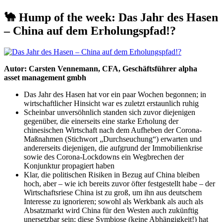
🐪 Hump of the week: Das Jahr des Hasen
– China auf dem Erholungspfad!?
Autor: Carsten Vennemann, CFA, Geschäftsführer alpha
beta
asset management gmbh
Das Jahr des Hasen hat vor ein paar Wochen begonnen; in
wirtschaftlicher Hinsicht war es zuletzt erstaunlich ruhig
Scheinbar unversöhnlich standen sich zuvor diejenigen
gegenüber, die einerseits eine starke Erholung der
chinesischen Wirtschaft nach dem Aufheben der Corona-
Maßnahmen (Stichwort „Durchseuchung“) erwarten und
andererseits diejenigen, die aufgrund der Immobilienkrise
sowie des Corona-Lockdowns ein Wegbrechen der
Konjunktur propagiert haben
Klar, die politischen Risiken in Bezug auf China bleiben
hoch, aber – wie ich bereits zuvor öfter festgestellt habe – der
Wirtschaftsriese China ist zu groß, um ihn aus deutschem
Interesse zu ignorieren; sowohl als Werkbank als auch als
Absatzmarkt wird China für den Westen auch zukünftig
unersetzbar sein; diese Symbiose (keine Abhängigkeit!) hat