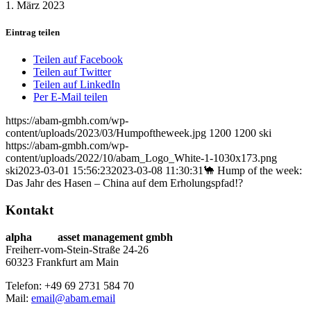
1. März 2023
Eintrag teilen
Teilen auf Facebook
Teilen auf Twitter
Teilen auf LinkedIn
Per E-Mail teilen
https://abam-gmbh.com/wp-
content/uploads/2023/03/Humpoftheweek.jpg
1200
1200
ski
https://abam-gmbh.com/wp-
content/uploads/2022/10/abam_Logo_White-1-1030x173.png
ski
2023-03-01 15:56:23
2023-03-08 11:30:31
🐪 Hump of the week:
Das Jahr des Hasen – China auf dem Erholungspfad!?
Kontakt
alpha
beta
asset management gmbh
Freiherr-vom-Stein-Straße 24-26
60323 Frankfurt am Main
Telefon: +49 69 2731 584 70
Mail:
email@abam.email