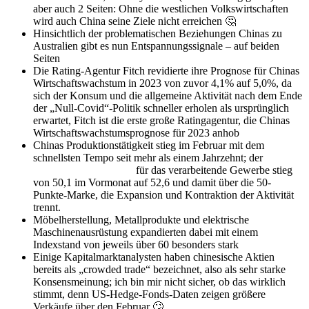
aber auch 2 Seiten: Ohne die westlichen Volkswirtschaften
wird auch China seine Ziele nicht erreichen 🤔
Hinsichtlich der problematischen Beziehungen Chinas zu
Australien gibt es nun Entspannungssignale – auf beiden
Seiten
Die Rating-Agentur Fitch revidierte ihre Prognose für Chinas
Wirtschaftswachstum in 2023 von zuvor 4,1% auf 5,0%, da
sich der Konsum und die allgemeine Aktivität nach dem Ende
der „Null-Covid“-Politik schneller erholen als ursprünglich
erwartet, Fitch ist die erste große Ratingagentur, die Chinas
Wirtschaftswachstumsprognose für 2023 anhob
Chinas Produktionstätigkeit stieg im Februar mit dem
schnellsten Tempo seit mehr als einem Jahrzehnt; der
Einkaufsmanagerindex
für das verarbeitende Gewerbe stieg
von 50,1 im Vormonat auf 52,6 und damit über die 50-
Punkte-Marke, die Expansion und Kontraktion der Aktivität
trennt.
Möbelherstellung, Metallprodukte und elektrische
Maschinenausrüstung expandierten dabei mit einem
Indexstand von jeweils über 60 besonders stark
Einige Kapitalmarktanalysten haben chinesische Aktien
bereits als „crowded trade“ bezeichnet, also als sehr starke
Konsensmeinung; ich bin mir nicht sicher, ob das wirklich
stimmt, denn US-Hedge-Fonds-Daten zeigen größere
Verkäufe über den Februar
🙄