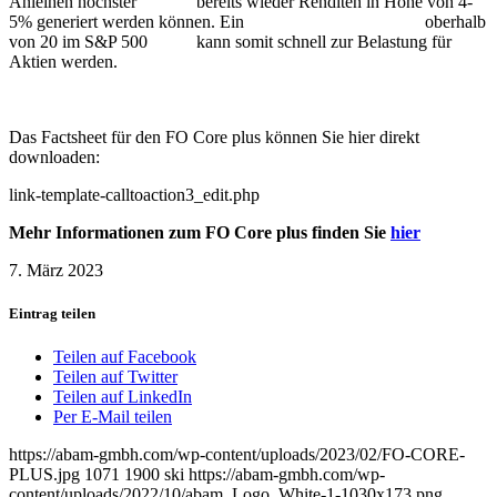
Anleihen höchster
Bonität
bereits wieder Renditen in Höhe von 4-
5% generiert werden können. Ein
Kurs-Gewinn-Verhältnis
oberhalb
von 20 im S&P 500
Index
kann somit schnell zur Belastung für
Aktien werden.
Das Factsheet für den FO Core plus können Sie hier direkt
downloaden:
link-template-calltoaction3_edit.php
Mehr Informationen zum FO Core plus finden Sie
hier
7. März 2023
Eintrag teilen
Teilen auf Facebook
Teilen auf Twitter
Teilen auf LinkedIn
Per E-Mail teilen
https://abam-gmbh.com/wp-content/uploads/2023/02/FO-CORE-
PLUS.jpg
1071
1900
ski
https://abam-gmbh.com/wp-
content/uploads/2022/10/abam_Logo_White-1-1030x173.png