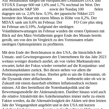
Auf Monatsbasis stiegen die europäischen Leitindizes DAX und
STOXX Europe 600 mit 1,6% und 1,7% nochmal im Wert. Der
amerikanische S&P 500
Index
sowie der Nasdaq 100
Index
fielen
dagegen um ca. 2,6% bzw. 0,5%, der japanische Nikkei 225
Index
beendete den Monat mit einem Minus in Höhe von 0,2%. Der
MDAX sank um 0,6% im Februar. Der
Fonds
FO Core plus stieg
im Februar um 0,19%. Aufgrund der niedrigen
Volatilitätserwartungen im Februar wurden die ersten Optionen mit
Blick auf den März-Verfalltermin gegen Ende des Monats bereits
gerollt, um von den im Vergleich zu den Vormonaten relativ
niedrigen Optionsprämien zu profitieren.
Mit dem Ende der Berichtsaison in den USA, die hinsichtlich der
Umsatz- und Gewinnprognosen der Unternehmen für das Jahr 2023
weitaus weniger drastisch ausfiel, als von vielen Marktanalysten
erwartet, kehrt der Fokus wieder vermehrt auf die Konjunktur- und
Arbeitsmarktdaten zurück. Bei diesen stehen vor allem die
Preiskomponenten im Fokus. Hierbei geht es um die Erkenntnis, ob
die Dynamik einer abflachenden
Inflation
fortbesteht oder ob wir in
Zukunft mit einem dauerhaft erhöhten Inflationsdruck rechnen
müssen. All dies beeinflusst die Notenbankpolitik und die
Bewertungsmodelle der Aktienanalysten. Darüber hinaus wird auch
die relative Attraktivität des Anleihenmarktes immer mehr zu einem
Faktor werden, da die Alternativlosigkeit der Aktien seit dem letzten
Jahr der Vergangenheit angehört und in den USA mit kurzen