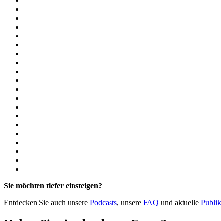
Depotkonto
Depotübertrag
Devisenfixing-Skandal
FX‑Fixing
Dezentrale Börse
Disclosure Schedule
Discounted Cash Flow
Diskretionäres Mandat
Dispositionskredit
Dispo;Überziehungskredit
Diversifikation
Dividend Recapitalization
Dividende
Dividendenrendite
Dogecoin
DOGE
Dotcom-Blase 2000
Internetblase
Dual‑Track‑Prozess
Duration
Sie möchten tiefer einsteigen?
Entdecken Sie auch unsere
Podcasts
, unsere
FAQ
und aktuelle
Publik