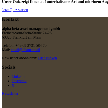
Unser Quiz zeigt Ihnen auf unterhaltsame Art und mit einem Au
Jetzt Quiz starten
Kontakt
alpha beta asset management gmbh
Freiherr-vom-Stein-Straße 24-26
60323 Frankfurt am Main
Telefon: +49 69 2731 584 70
Mail:
email@abam.email
Newsletter abonnieren:
Hier klicken
Socials
Linkedin
Facebook
X
Newsletter