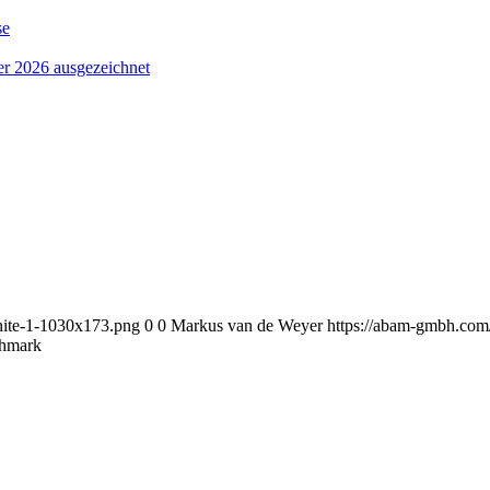
se
er 2026 ausgezeichnet
ite-1-1030x173.png
0
0
Markus van de Weyer
https://abam-gmbh.co
hmark