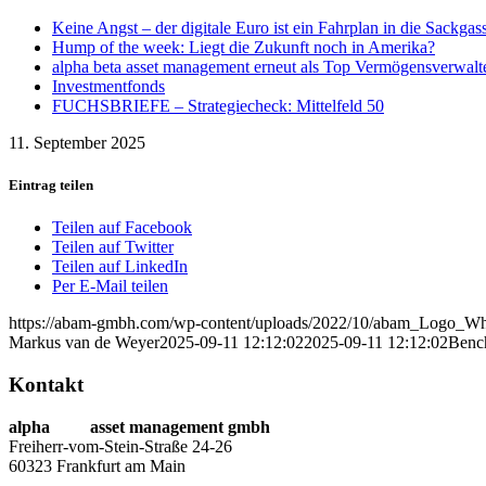
Keine Angst – der digitale Euro ist ein Fahrplan in die Sackgas
Hump of the week: Liegt die Zukunft noch in Amerika?
alpha beta asset management erneut als Top Vermögensverwalt
Investmentfonds
FUCHSBRIEFE – Strategiecheck: Mittelfeld 50
11. September 2025
Eintrag teilen
Teilen auf Facebook
Teilen auf Twitter
Teilen auf LinkedIn
Per E-Mail teilen
https://abam-gmbh.com/wp-content/uploads/2022/10/abam_Logo_Wh
Markus van de Weyer
2025-09-11 12:12:02
2025-09-11 12:12:02
Benc
Kontakt
alpha
beta
asset management gmbh
Freiherr-vom-Stein-Straße 24-26
60323 Frankfurt am Main