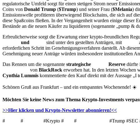
regulatorische Umfeld sorgt für einen stetigen Strom neuer Emission
Coins von
Donald Trump
(
$Trump
) und seiner Frau (
$Melania
) d
Emissionswelle profitieren überwiegend Blockchains, die sich auf di
diese Spaßcoins fließen. In der Vergangenheit wurden einige dieser 
Bestände an die neuen Käufer zu liquidieren (sogenannte „pump & du
Erfreulicherweise sorgt die Erwartung einer krypto-freundlichen Reg
Litecoin
und
Solana
sind unter den gestellten Anträgen, mit
DOGE
a
erforderlichen Schritt im Genehmigungsverfahren darstellt. Ab diese
Genehmigung neuer Anträge würden insbesondere institutionellen Anle
Das Rennen um die sogenannte
strategische
Bitcoin
Reserve
dürfte 
Bitcoin
ETF
von
BlackRock
erworben hat. In den letzten Wochen wu
Cynthia Lummi
s
kommentierte den Kauf direkt mit der Aussage „I to
Schönen Gruß aus Frankfurt – und ein entspanntes Wochenende! ☀️
Möchten Sie keine News zum Thema Krypto-Investments verpass
>>Hier klicken und Krypto-Newsletter abonnieren!<<
#
Bitcoin
#
Ethereum
#Krypto #
ETF
#
Kryptowährung
#Trump #SEC #