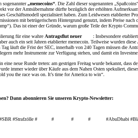
en sogenannter
„memecoins“
. Die Zahl dieser sogenannten „Spaßcoins“
irekt vor der Amtsübernahme dürfte bezüglich der erhöhten Aufmerksamk
eses Geschäftsmodell spezialisiert haben. Zum Leidwesen etablierter P
Emissionen mit betrügerischem Hintergrund genutzt, indem Preise nach 
mp“). Das ist einer der Gründe, warum große Teile der Krypto Commun
ulierung für eine wahre
Antragsflut neuer
ETF
: Insbesondere etablier
ber auch ein seit Jahren etablierter memecoin. Teilweise wurden diese
m Tag läuft die Frist der SEC, innerhalb von 240 Tagen müssen die Ant
gern mehr Instrumente zur Verfügung stehen, und damit ein Investment 
in eine neue Runde treten: am gestrigen Freitag wurde bekannt, dass d
rde immer wieder über Käufe aus dem Nahen Osten spekuliert, dieses ist
ld you the race was on. It’s time for America to win“.
en? Dann abonnieren Sie unseren Krypto-Newsletter:
SBR #Strafzölle #
Ripple
#
Litecoin
#
Solana
#
DOGE
#AbuDhabi #Bla