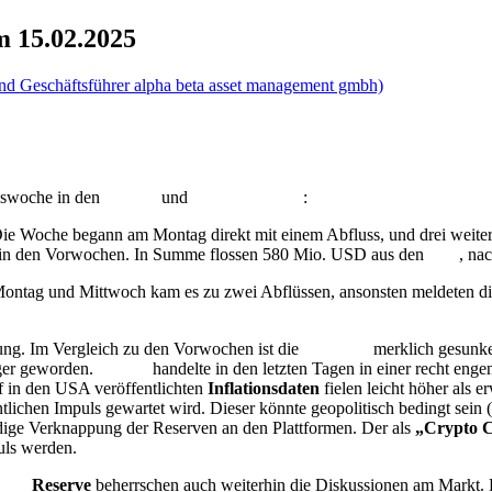
 15.02.2025
elswoche in den
Bitcoin
und
Ethereum
ETF
:
Die Woche begann am Montag direkt mit einem Abfluss, und drei weiter
s in den Vorwochen. In Summe flossen 580 Mio. USD aus den
ETF
, na
ontag und Mittwoch kam es zu zwei Abflüssen, ansonsten meldeten d
ssung. Im Vergleich zu den Vorwochen ist die
Volatilität
merklich gesunk
nger geworden.
Bitcoin
handelte in den letzten Tagen in einer recht e
 in den USA veröffentlichten
Inflationsdaten
fielen leicht höher als e
tlichen Impuls gewartet wird. Dieser könnte geopolitisch bedingt sein (
ndige Verknappung der Reserven an den Plattformen. Der als
„Crypto C
uls werden.
coin
Reserve
beherrschen auch weiterhin die Diskussionen am Markt. D