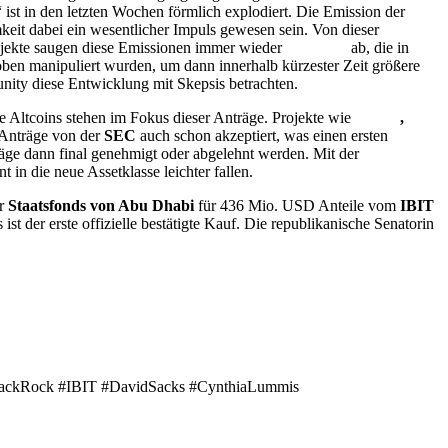
 ist in den letzten Wochen förmlich explodiert. Die Emission der
eit dabei ein wesentlicher Impuls gewesen sein. Von dieser
rojekte saugen diese Emissionen immer wieder
Liquidität
ab, die in
oben manipuliert wurden, um dann innerhalb kürzester Zeit größere
ity diese Entwicklung mit Skepsis betrachten.
te Altcoins stehen im Fokus dieser Anträge. Projekte wie
Ripple
,
 Anträge von der
SEC
auch schon akzeptiert, was einen ersten
räge dann final genehmigt oder abgelehnt werden. Mit der
in die neue Assetklasse leichter fallen.
er
Staatsfonds von Abu Dhabi
für 436 Mio. USD Anteile vom
IBIT
 der erste offizielle bestätigte Kauf. Die republikanische Senatorin
ckRock #IBIT #DavidSacks #CynthiaLummis