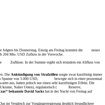
e folgten bis Donnerstag. Einzig am Freitag konnten die
ETF
neues
ch 204 Mio. USD Zufluss in der Vorwoche.
ie
ETF
Zuflüsse. In der Summe ergibt sich trotzdem ein Abfluss von
en. Die
Ankündigung von Strafzöllen
sorgte zwar kurzfristig immer
ngen Spanne von 5.000 USD,
Ethereum
bewegte sich in einer prozentual
rwartet aus, hatten jedoch nur einen sehr kurzfristigen Effekt. Die
Ukraine, Naher Osten), regulatorisch (
Bitcoin
Reserve,
zar“ bekannte David Sacks
hat in der Nacht von Freitag auf
as im Vergleich zur Vorgängerregierung deutlich freundlichere