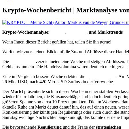
Krypto-Wochenbericht | Marktanalyse vom
Krypto-Wochenanalyse:
Bitcoin
,
Ethereum
, und Markttrends
Wenn Ihnen dieser Bericht gefallen hat, teilen Sie ihn gerne!
Werfen wir zuerst einen Blick auf die Zu- und Abflüsse dieser Hand
Die
Bitcoin
ETF
verzeichneten eine Woche mit stetigen Abflüssen. 
Geld einsammeln. Die Handelsvolumina waren deutlich niedriger al
Eine im Vergleich bessere Woche erlebten die
Ethereum
ETF
. Am M
26 Mio. USD, nach 420 Mio. USD Zufluss in der Vorwoche.
Der
Markt
präsentierte sich in dieser Woche in einer stabilen Verfa
wieder für Irritationen, die Kursausschläge sind jedoch deutlich geri
größeren Spanne von circa 10 Prozentpunkten. Die im Wochenverlauf
aktuelle Ruhe am Markt deutet darauf hin, das auf einen neuen, wesen
Konkretisierung der künftigen Regulierung) oder auch durch die stä
Samstag wichtige Nachrichten angekündigt, das könnte der neue Imp
Die bevorstehende
Regulierung
und die Frage der
strategischen
Bit