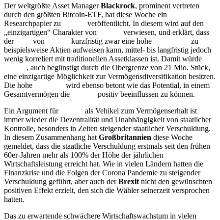
Der weltgrößte Asset Manager
Blackrock
, prominent vertreten
durch den größten Bitcoin-ETF, hat diese Woche ein
Researchpapier zu
Bitcoin
veröffentlicht. In diesem wird auf den
„einzigartigen“ Charakter von
Bitcoin
verwiesen, und erklärt, dass
der
Kurs
von
Bitcoin
kurzfristig zwar eine hohe
Korrelation
zu
beispielsweise Aktien aufweisen kann, mittel- bis langfristig jedoch
wenig korreliert mit traditionellen Assetklassen ist. Damit würde
Bitcoin
, auch begünstigt durch die Obergrenze von 21 Mio. Stück,
eine einzigartige Möglichkeit zur Vermögensdiversifikation besitzen.
Die hohe
Volatilität
wird ebenso betont wie das Potential, in einem
Gesamtvermögen die
Rendite
positiv beeinflussen zu können.
Ein Argument für
Bitcoin
als Vehikel zum Vermögenserhalt ist
immer wieder die Dezentralität und Unabhängigkeit von staatlicher
Kontrolle, besonders in Zeiten steigender staatlicher Verschuldung.
In diesem Zusammenhang hat
Großbritannien
diese Woche
gemeldet, dass die staatliche Verschuldung erstmals seit den frühen
60er-Jahren mehr als 100% der Höhe der jährlichen
Wirtschaftsleistung erreicht hat. Wie in vielen Ländern hatten die
Finanzkrise und die Folgen der Corona Pandemie zu steigender
Verschuldung geführt, aber auch der
Brexit
nicht den gewünschten
positiven Effekt erzielt, den sich die Wähler seinerzeit versprochen
hatten.
Das zu erwartende schwächere Wirtschaftswachstum in vielen