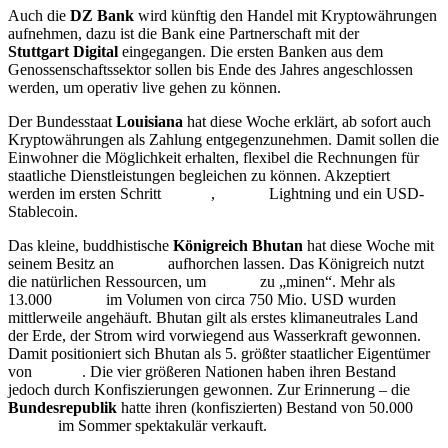
Auch die
DZ Bank
wird künftig den Handel mit Kryptowährungen
aufnehmen, dazu ist die Bank eine Partnerschaft mit der
Börse
Stuttgart Digital
eingegangen. Die ersten Banken aus dem
Genossenschaftssektor sollen bis Ende des Jahres angeschlossen
werden, um operativ live gehen zu können.
Der Bundesstaat
Louisiana
hat diese Woche erklärt, ab sofort auch
Kryptowährungen als Zahlung entgegenzunehmen. Damit sollen die
Einwohner die Möglichkeit erhalten, flexibel die Rechnungen für
staatliche Dienstleistungen begleichen zu können. Akzeptiert
werden im ersten Schritt
Bitcoin
,
Bitcoin
Lightning und ein USD-
Stablecoin.
Das kleine, buddhistische
Königreich Bhutan
hat diese Woche mit
seinem Besitz an
Bitcoin
aufhorchen lassen. Das Königreich nutzt
die natürlichen Ressourcen, um
Bitcoin
zu „minen“. Mehr als
13.000
Bitcoin
im Volumen von circa 750 Mio. USD wurden
mittlerweile angehäuft. Bhutan gilt als erstes klimaneutrales Land
der Erde, der Strom wird vorwiegend aus Wasserkraft gewonnen.
Damit positioniert sich Bhutan als 5. größter staatlicher Eigentümer
von
Bitcoin
. Die vier größeren Nationen haben ihren Bestand
jedoch durch Konfiszierungen gewonnen. Zur Erinnerung – die
Bundesrepublik
hatte ihren (konfiszierten) Bestand von 50.000
Bitcoin
im Sommer spektakulär verkauft.