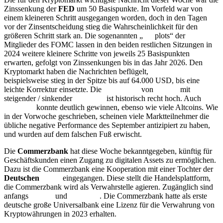
Zinssenkung der
FED
um 50 Basispunkte. Im Vorfeld war von
einem kleineren Schritt ausgegangen worden, doch in den Tagen
vor der Zinsentscheidung stieg die Wahrscheinlichkeit für den
größeren Schritt stark an. Die sogenannten „
dot
plots“ der
Mitglieder des FOMC lassen in den beiden restlichen Sitzungen in
2024 weitere kleinere Schritte von jeweils 25 Basispunkten
erwarten, gefolgt von Zinssenkungen bis in das Jahr 2026. Den
Kryptomarkt haben die Nachrichten beflügelt,
Bitcoin
beispielsweise stieg in der Spitze bis auf 64.000 USD, bis eine
leichte Korrektur einsetzte. Die
Korrelation
von
Bitcoin
mit
steigender / sinkender
Liquidität
ist historisch recht hoch. Auch
Ethereum
konnte deutlich gewinnen, ebenso wie viele Altcoins. Wie
in der Vorwoche geschrieben, scheinen viele Marktteilnehmer die
übliche negative Performance des September antizipiert zu haben,
und wurden auf dem falschen Fuß erwischt.
Die
Commerzbank
hat diese Woche bekanntgegeben, künftig für
Geschäftskunden einen Zugang zu digitalen Assets zu ermöglichen.
Dazu ist die Commerzbank eine Kooperation mit einer Tochter der
Deutschen
Börse
eingegangen. Diese stellt die Handelsplattform,
die Commerzbank wird als Verwahrstelle agieren. Zugänglich sind
anfangs
Bitcoin
und
Ethereum
. Die Commerzbank hatte als erste
deutsche große Universalbank eine Lizenz für die Verwahrung von
Kryptowährungen in 2023 erhalten.