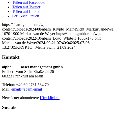
Teilen auf Facebook
Teilen auf Twitter
Teilen auf LinkedIn
Per E-Mail teilen
https://abam-gmbh.com/wp-
content/uploads/2024/08/abam_Krypto_MeineSicht_MarkusvandeWe
1070
1900
Markus van de Weyer
https://abam-gmbh.com/wp-
content/uploads/2022/10/abam_Logo_White-1-1030x173.png
Markus van de Weyer
2024-09-21 07:40:04
2025-07-06
13:27:05
KRYPTO | Meine Sicht | 21.09.2024
Kontakt
alpha
beta
asset management gmbh
Freiherr-vom-Stein-Straße 24-26
60323 Frankfurt am Main
Telefon: +49 69 2731 584 70
Mail:
email@abam.email
Newsletter abonnieren:
Hier klicken
Socials