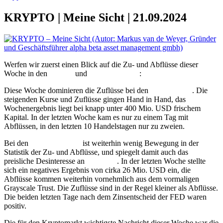
KRYPTO | Meine Sicht | 21.09.2024
Werfen wir zuerst einen Blick auf die Zu- und Abflüsse dieser
Woche in den
Bitcoin
und
Ethereum
ETF
:
Diese Woche dominieren die Zuflüsse bei den
Bitcoin
ETF
. Die
steigenden Kurse und Zuflüsse gingen Hand in Hand, das
Wochenergebnis liegt bei knapp unter 400 Mio. USD frischem
Kapital. In der letzten Woche kam es nur zu einem Tag mit
Abflüssen, in den letzten 10 Handelstagen nur zu zweien.
Bei den
Ethereum
ETF
ist weiterhin wenig Bewegung in der
Statistik der Zu- und Abflüsse, und spiegelt damit auch das
preisliche Desinteresse an
Ethereum
. In der letzten Woche stellte
sich ein negatives Ergebnis von cirka 26 Mio. USD ein, die
Abflüsse kommen weiterhin vornehmlich aus dem vormaligen
Grayscale Trust. Die Zuflüsse sind in der Regel kleiner als Abflüsse.
Die beiden letzten Tage nach dem Zinsentscheid der FED waren
positiv.
Die für den Kryptomarkt wichtigste Nachricht dieser Woche war die