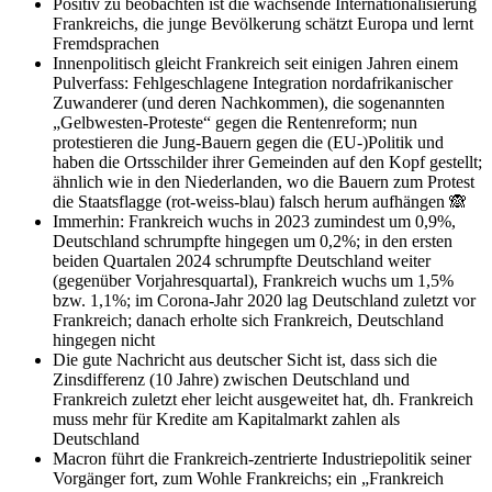
Positiv zu beobachten ist die wachsende Internationalisierung
Frankreichs, die junge Bevölkerung schätzt Europa und lernt
Fremdsprachen
Innenpolitisch gleicht Frankreich seit einigen Jahren einem
Pulverfass: Fehlgeschlagene Integration nordafrikanischer
Zuwanderer (und deren Nachkommen), die sogenannten
„Gelbwesten-Proteste“ gegen die Rentenreform; nun
protestieren die Jung-Bauern gegen die (EU-)Politik und
haben die Ortsschilder ihrer Gemeinden auf den Kopf gestellt;
ähnlich wie in den Niederlanden, wo die Bauern zum Protest
die Staatsflagge (rot-weiss-blau) falsch herum aufhängen 🙈
Immerhin: Frankreich wuchs in 2023 zumindest um 0,9%,
Deutschland schrumpfte hingegen um 0,2%; in den ersten
beiden Quartalen 2024 schrumpfte Deutschland weiter
(gegenüber Vorjahresquartal), Frankreich wuchs um 1,5%
bzw. 1,1%; im Corona-Jahr 2020 lag Deutschland zuletzt vor
Frankreich; danach erholte sich Frankreich, Deutschland
hingegen nicht
Die gute Nachricht aus deutscher Sicht ist, dass sich die
Zinsdifferenz (10 Jahre) zwischen Deutschland und
Frankreich zuletzt eher leicht ausgeweitet hat, dh. Frankreich
muss mehr für Kredite am Kapitalmarkt zahlen als
Deutschland
Macron führt die Frankreich-zentrierte Industriepolitik seiner
Vorgänger fort, zum Wohle Frankreichs; ein „Frankreich