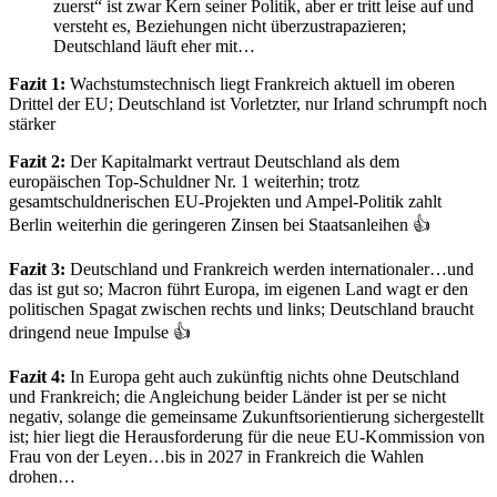
zuerst“ ist zwar Kern seiner Politik, aber er tritt leise auf und
versteht es, Beziehungen nicht überzustrapazieren;
Deutschland läuft eher mit…
Fazit 1:
Wachstumstechnisch liegt Frankreich aktuell im oberen
Drittel der EU; Deutschland ist Vorletzter, nur Irland schrumpft noch
stärker
Fazit 2:
Der Kapitalmarkt vertraut Deutschland als dem
europäischen Top-Schuldner Nr. 1 weiterhin; trotz
gesamtschuldnerischen EU-Projekten und Ampel-Politik zahlt
Berlin weiterhin die geringeren Zinsen bei Staatsanleihen 👍
Fazit 3:
Deutschland und Frankreich werden internationaler…und
das ist gut so; Macron führt Europa, im eigenen Land wagt er den
politischen Spagat zwischen rechts und links; Deutschland braucht
dringend neue Impulse 👍
Fazit 4:
In Europa geht auch zukünftig nichts ohne Deutschland
und Frankreich; die Angleichung beider Länder ist per se nicht
negativ, solange die gemeinsame Zukunftsorientierung sichergestellt
ist; hier liegt die Herausforderung für die neue EU-Kommission von
Frau von der Leyen…bis in 2027 in Frankreich die Wahlen
drohen…