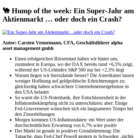
🐪 Hump of the week: Ein Super-Jahr am
Aktienmarkt … oder doch ein Crash?
Autor: Carsten Vennemann, CFA, Geschäftsführer alpha
beta
asset management gmbh
Einen erfolgreichen Börsenstart haben wir hinter uns,
zumindest in Europa, wo der DAX bereits rund +6,5% zeigt,
während der US-Leitindex S&P 500 nur bei +2,3% liegt
Warum liegen wir hierzulande besser? Die Amerikaner lassen
weniger Hoffnung auf geldpolitische Erleichterungen zu;
gleichzeitig haben schwächere Unternehmensergebnisse in
den USA belastet
So warnt die US-Notenbank, ihre Entschlossenheit in der
Inflationsbekämpfung nicht zu unterschätzen; aber: Einige
Fed-Gouverneure wünschen sich ein langsameres Tempo bei
den Zinserhöhungen
Morgen kommen US-Inflationsdaten: ein Wert unter der
durchschnittlichen Erwartung von 6,7% wäre positiv
Der Markt ist gerade in positiver Grundstimmung: Die
Tatsache, dass Fed-Chef Powell gestern in Schweden „nichts