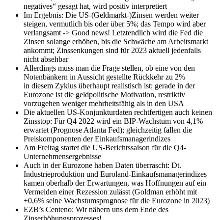
negatives“ gesagt hat, wird positiv interpretiert
Im Ergebnis: Die US-(Geldmarkt-)Zinsen werden weiter
steigen, vermutlich bis oder über 5%; das Tempo wird aber
verlangsamt -> Good news! Letztendlich wird die Fed die
Zinsen solange erhöhen, bis die Schwäche am Arbeitsmarkt
ankommt; Zinssenkungen sind für 2023 aktuell jedenfalls
nicht absehbar
Allerdings muss man die Frage stellen, ob eine von den
Notenbänkern in Aussicht gestellte Rückkehr zu 2%
Inflation
in diesem Zyklus überhaupt realistisch ist; gerade in der
Eurozone ist die geldpolitische Motivation, restriktiv
vorzugehen weniger mehrheitsfähig als in den USA
Die aktuellen US-Konjunkturdaten rechtfertigen auch keinen
Zinsstop: Für Q4 2022 wird ein BIP-Wachstum von 4,1%
erwartet (Prognose Atlanta Fed); gleichzeitig fallen die
Preiskomponenten der Einkaufsmanagerindizes
Am Freitag startet die US-Berichtssaison für die Q4-
Unternehmensergebnisse
Auch in der Eurozone haben Daten überrascht: Dt.
Industrieproduktion und Euroland-Einkaufsmanagerindizes
kamen oberhalb der Erwartungen, was Hoffnungen auf ein
Vermeiden einer Rezession zulässt (Goldman erhöht mit
+0,6% seine Wachstumsprognose für die Eurozone in 2023)
EZB’s Centeno: Wir nähern uns dem Ende des
Zinserhöhungsprozesses!