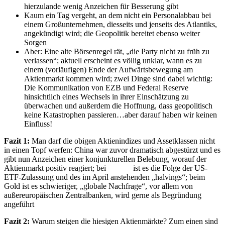
hierzulande wenig Anzeichen für Besserung gibt
Kaum ein Tag vergeht, an dem nicht ein Personalabbau bei
einem Großunternehmen, diesseits und jenseits des Atlantiks,
angekündigt wird; die Geopolitik bereitet ebenso weiter
Sorgen
Aber: Eine alte Börsenregel rät, „die Party nicht zu früh zu
verlassen“; aktuell erscheint es völlig unklar, wann es zu
einem (vorläufigen) Ende der Aufwärtsbewegung am
Aktienmarkt kommen wird; zwei Dinge sind dabei wichtig:
Die Kommunikation von EZB und Federal Reserve
hinsichtlich eines Wechsels in ihrer Einschätzung zu
überwachen und außerdem die Hoffnung, dass geopolitisch
keine Katastrophen passieren…aber darauf haben wir keinen
Einfluss!
Fazit 1:
Man darf die obigen Aktienindizes und Assetklassen nicht
in einen Topf werfen: China war zuvor dramatisch abgestürzt und es
gibt nun Anzeichen einer konjunkturellen Belebung, worauf der
Aktienmarkt positiv reagiert; bei
Bitcoin
ist es die Folge der US-
ETF-Zulassung und des im April anstehenden „halvings“; beim
Gold ist es schwieriger, „globale Nachfrage“, vor allem von
außereuropäischen Zentralbanken, wird gerne als Begründung
angeführt
Fazit 2:
Warum steigen die hiesigen Aktienmärkte? Zum einen sind