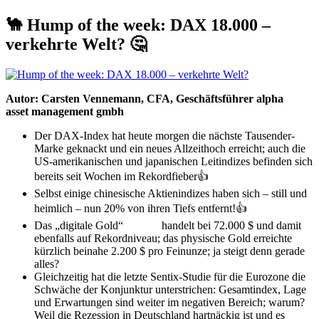
🐪 Hump of the week: DAX 18.000 –
verkehrte Welt? 🤔
Autor: Carsten Vennemann, CFA, Geschäftsführer alpha
beta
asset management gmbh
Der DAX-Index hat heute morgen die nächste Tausender-
Marke geknackt und ein neues Allzeithoch erreicht; auch die
US-amerikanischen und japanischen Leitindizes befinden sich
bereits seit Wochen im Rekordfieber👍
Selbst einige chinesische Aktienindizes haben sich – still und
heimlich – nun 20% von ihren Tiefs entfernt!👍
Das „digitale Gold“
Bitcoin
handelt bei 72.000 $ und damit
ebenfalls auf Rekordniveau; das physische Gold erreichte
kürzlich beinahe 2.200 $ pro Feinunze; ja steigt denn gerade
alles?
Gleichzeitig hat die letzte Sentix-Studie für die Eurozone die
Schwäche der Konjunktur unterstrichen: Gesamtindex, Lage
und Erwartungen sind weiter im negativen Bereich; warum?
Weil die Rezession in Deutschland hartnäckig ist und es