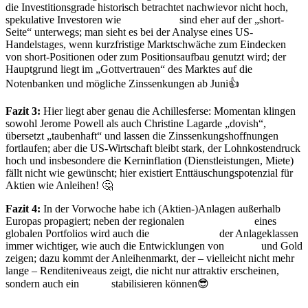
die Investitionsgrade historisch betrachtet nachwievor nicht hoch,
spekulative Investoren wie
Hedgefonds
sind eher auf der „short-
Seite“ unterwegs; man sieht es bei der Analyse eines US-
Handelstages, wenn kurzfristige Marktschwäche zum Eindecken
von short-Positionen oder zum Positionsaufbau genutzt wird; der
Hauptgrund liegt im „Gottvertrauen“ des Marktes auf die
Notenbanken und mögliche Zinssenkungen ab Juni👍
Fazit 3:
Hier liegt aber genau die Achillesferse: Momentan klingen
sowohl Jerome Powell als auch Christine Lagarde „dovish“,
übersetzt „taubenhaft“ und lassen die Zinssenkungshoffnungen
fortlaufen; aber die US-Wirtschaft bleibt stark, der Lohnkostendruck
hoch und insbesondere die Kerninflation (Dienstleistungen, Miete)
fällt nicht wie gewünscht; hier existiert Enttäuschungspotenzial für
Aktien wie Anleihen! 🤔
Fazit 4:
In der Vorwoche habe ich (Aktien-)Anlagen außerhalb
Europas propagiert; neben der regionalen
Diversifikation
eines
globalen Portfolios wird auch die
Diversifikation
der Anlageklassen
immer wichtiger, wie auch die Entwicklungen von
Bitcoin
und Gold
zeigen; dazu kommt der Anleihenmarkt, der – vielleicht nicht mehr
lange – Renditeniveaus zeigt, die nicht nur attraktiv erscheinen,
sondern auch ein
Depot
stabilisieren können😎