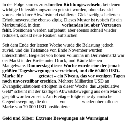
In der Folge kam es zu
schnellen Richtungswechseln
, bei denen
wichtige Unterstützungszonen getestet wurden, ohne dass sich
vorerst ein klarer Abwärtstrend etablierte. Gleichzeitig scheiterten
Erholungsversuche ebenso zügig. Dieses Muster ist typisch für ein
Marktumfeld, in dem
Liquidität
vorhanden ist, aber Vertrauen
fehlt
. Positionen werden aufgebaut, aber ebenso schnell wieder
reduziert, sobald neue Risiken auftauchen.
Seit dem Ende der letzten Woche wurde die Belastung jedoch
zuviel, und die Tiefstände von Ende November wurden
unterschritten. Begleitet von hohen Volumina im Derivatemarkt war
der Markt in der Breite unter Druck, und Käufe blieben
Mangelware.
Donnerstag dieser Woche wurde eine der jemals
größten Tagesbewegungen verzeichnet, und die 60.000 USD-
Marke für
Bitcoin
getestet – ein Niveau, das vor wenigen Tagen
noch unvorstellbar erschien.
Mehrere Milliarden USD an
Zwangsliquidationen erfolgten in dieser Woche, das „spekulative
Geld“ scheint mit der kräftigen Abwärtsbewegung aus dem Markt
gespült worden zu sein. Am Freitag erfolgte eine dynamische
Gegenbewegung, die den
Kurs
von
Bitcoin
wieder oberhalb der
Marke von 70.000 USD positionierte.
Gold und Silber: Extreme Bewegungen als Warnsignal