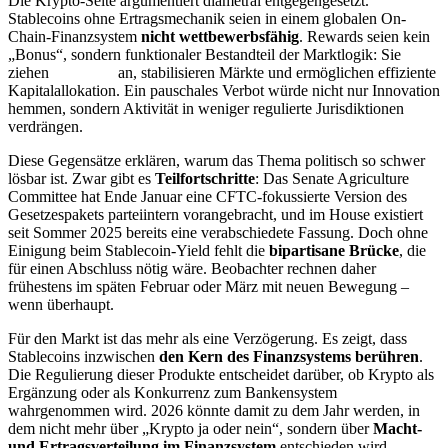
Die Krypto-Seite argumentiert diametral entgegengesetzt.
Stablecoins ohne Ertragsmechanik seien in einem globalen On-
Chain-Finanzsystem
nicht wettbewerbsfähig
. Rewards seien kein
„Bonus“, sondern funktionaler Bestandteil der Marktlogik: Sie
ziehen
Liquidität
an, stabilisieren Märkte und ermöglichen effiziente
Kapitalallokation. Ein pauschales Verbot würde nicht nur Innovation
hemmen, sondern Aktivität in weniger regulierte Jurisdiktionen
verdrängen.
Diese Gegensätze erklären, warum das Thema politisch so schwer
lösbar ist. Zwar gibt es
Teilfortschritte
: Das Senate Agriculture
Committee hat Ende Januar eine CFTC-fokussierte Version des
Gesetzespakets parteiintern vorangebracht, und im House existiert
seit Sommer 2025 bereits eine verabschiedete Fassung. Doch ohne
Einigung beim Stablecoin-Yield fehlt die
bipartisane Brücke
, die
für einen Abschluss nötig wäre. Beobachter rechnen daher
frühestens im späten Februar oder März mit neuen Bewegung –
wenn überhaupt.
Für den Markt ist das mehr als eine Verzögerung. Es zeigt, dass
Stablecoins inzwischen
den Kern des Finanzsystems berühren
.
Die Regulierung dieser Produkte entscheidet darüber, ob Krypto als
Ergänzung oder als Konkurrenz zum Bankensystem
wahrgenommen wird. 2026 könnte damit zu dem Jahr werden, in
dem nicht mehr über „Krypto ja oder nein“, sondern über
Macht-
und Ertragsverteilung im Finanzsystem
entschieden wird.