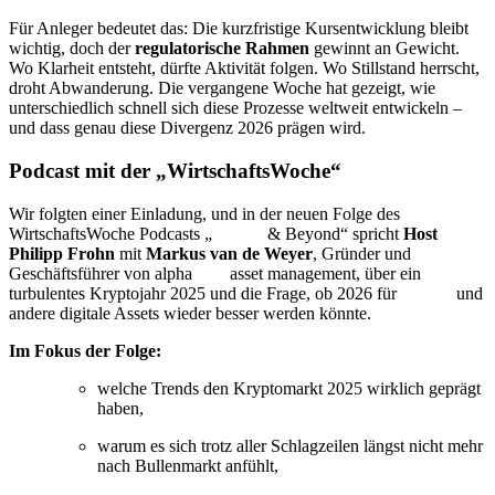
Für Anleger bedeutet das: Die kurzfristige Kursentwicklung bleibt
wichtig, doch der
regulatorische Rahmen
gewinnt an Gewicht.
Wo Klarheit entsteht, dürfte Aktivität folgen. Wo Stillstand herrscht,
droht Abwanderung. Die vergangene Woche hat gezeigt, wie
unterschiedlich schnell sich diese Prozesse weltweit entwickeln –
und dass genau diese Divergenz 2026 prägen wird.
Podcast mit der „WirtschaftsWoche“
Wir folgten einer Einladung, und in der neuen Folge des
WirtschaftsWoche Podcasts „
Bitcoin
& Beyond“ spricht
Host
Philipp Frohn
mit
Markus van de Weyer
, Gründer und
Geschäftsführer von alpha
beta
asset management, über ein
turbulentes Kryptojahr 2025 und die Frage, ob 2026 für
Bitcoin
und
andere digitale Assets wieder besser werden könnte.
Im Fokus der Folge:
welche Trends den Kryptomarkt 2025 wirklich geprägt
haben,
warum es sich trotz aller Schlagzeilen längst nicht mehr
nach Bullenmarkt anfühlt,