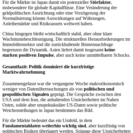
Für die Märkte ist Japan damit ein potenzieller
Störfaktor
,
insbesondere für globale Kapitalflüsse. Eine Veränderung der
geldpolitischen Ausrichtung oder eine Verzögerung der
Normalisierung könnte Auswirkungen auf Währungen,
Anleihemärkte und Risikoassets weltweit haben.
China hingegen bleibt wirtschaftlich stabil, aber ohne klare
Wachstumsbeschleunigung. Die strukturellen Herausforderungen im
Immobiliensektor und die zurückhaltende Binnennachfrage
begrenzen die Dynamik. Asien liefert damit insgesamt
keine
starken positiven Impulse
, aber auch keine unmittelbaren Schocks.
Gesamtfazit: Politik dominiert die kurzfristige
Marktwahrnehmung
Zusammengefasst war die vergangene Woche makroökonomisch
weniger von Datenüberraschungen als von
politischen und
geopolitischen Signalen
geprägt. Die Gespräche zwischen den
USA und dem Iran, die anhaltenden Unsicherheiten im Nahen
Osten, solide aber unspektakuläre US-Daten sowie politische
Weichenstellungen in Japan bestimmen das Bild.
Für die Märkte bedeutet das ein Umfeld, in dem
Fundamentaldaten weiterhin wichtig sind
, aber kurzfristig von
politischen Risiken überlagert werden. Solange diese Unsicherheiten