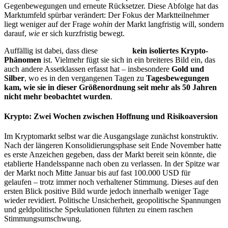
Gegenbewegungen und erneute Rücksetzer. Diese Abfolge hat das
Marktumfeld spürbar verändert: Der Fokus der Marktteilnehmer
liegt weniger auf der Frage
wohin
der Markt langfristig will, sondern
darauf,
wie
er sich kurzfristig bewegt.
Auffällig ist dabei, dass diese
Volatilität
kein isoliertes Krypto-
Phänomen
ist. Vielmehr fügt sie sich in ein breiteres Bild ein, das
auch andere Assetklassen erfasst hat – insbesondere
Gold und
Silber
, wo es in den vergangenen Tagen zu
Tagesbewegungen
kam, wie sie in dieser Größenordnung seit mehr als 50 Jahren
nicht mehr beobachtet wurden
.
Krypto: Zwei Wochen zwischen Hoffnung und Risikoaversion
Im Kryptomarkt selbst war die Ausgangslage zunächst konstruktiv.
Nach der längeren Konsolidierungsphase seit Ende November hatte
es erste Anzeichen gegeben, dass der Markt bereit sein könnte, die
etablierte Handelsspanne nach oben zu verlassen. In der Spitze war
der Markt noch Mitte Januar bis auf fast 100.000 USD für
Bitcoin
gelaufen – trotz immer noch verhaltener Stimmung. Dieses auf den
ersten Blick positive Bild wurde jedoch innerhalb weniger Tage
wieder revidiert. Politische Unsicherheit, geopolitische Spannungen
und geldpolitische Spekulationen führten zu einem raschen
Stimmungsumschwung.