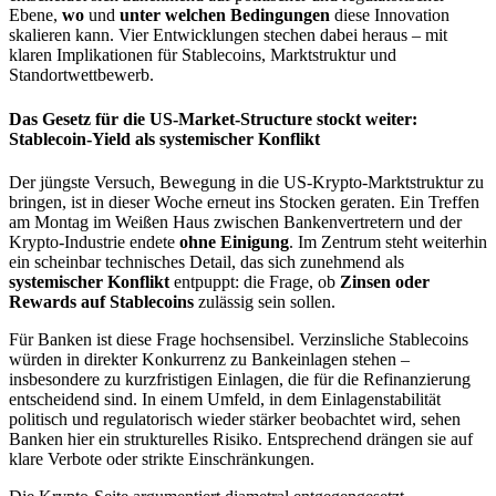
Ebene,
wo
und
unter welchen Bedingungen
diese Innovation
skalieren kann. Vier Entwicklungen stechen dabei heraus – mit
klaren Implikationen für Stablecoins, Marktstruktur und
Standortwettbewerb.
Das Gesetz für die US-Market-Structure stockt weiter:
Stablecoin-Yield als systemischer Konflikt
Der jüngste Versuch, Bewegung in die US-Krypto-Marktstruktur zu
bringen, ist in dieser Woche erneut ins Stocken geraten. Ein Treffen
am Montag im Weißen Haus zwischen Bankenvertretern und der
Krypto-Industrie endete
ohne Einigung
. Im Zentrum steht weiterhin
ein scheinbar technisches Detail, das sich zunehmend als
systemischer Konflikt
entpuppt: die Frage, ob
Zinsen oder
Rewards auf Stablecoins
zulässig sein sollen.
Für Banken ist diese Frage hochsensibel. Verzinsliche Stablecoins
würden in direkter Konkurrenz zu Bankeinlagen stehen –
insbesondere zu kurzfristigen Einlagen, die für die Refinanzierung
entscheidend sind. In einem Umfeld, in dem Einlagenstabilität
politisch und regulatorisch wieder stärker beobachtet wird, sehen
Banken hier ein strukturelles Risiko. Entsprechend drängen sie auf
klare Verbote oder strikte Einschränkungen.