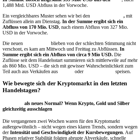
1,488 Mrd. USD Abfluss in der Vorwoche.
Ein vergleichbares Muster sehen wir bei den
Ethereum
ETF
,
mit
Zuflüssen allein am Dienstag.
In der Summe ergibt sich ein
Abfluss von 170 Mio. USD
, nach einem Abfluss von 327 Mio.
USD in der Vorwoche.
Die neuen
Solana
ETF
blieben von der schlechten Stimmung nicht
verschont, es kam am Mittwoch und Freittag zu Abflüssen.
In
Summe ergibt sich ein Abfluss von circa 9 Mio USD.
Die
Zuflüsse seit dem Handelsstart summieren sich mittlerweile auf mehr
als 860 Mio. USD – die sich mit gewisser Wahrscheinlichkeit zum
Teil auch aus Verkäufen aus
Bitcoin
oder
Ethereum
ETF
speisen.
Wie bewegte sich der Kryptomarkt in den letzten
Handelstagen?
Volatilität
als neues Normal? Wenn Krypto, Gold und Silber
gleichzeitig ausschlagen
Die vergangenen zwei Wochen waren für den Kryptomarkt
außergewöhnlich – nicht wegen eines klaren Trends, sondern wegen
der
Intensität und Geschwindigkeit der Kursbewegungen
. Auf
Phasen relativer Stabilität folgten abrupte Abverkäufe, schnelle