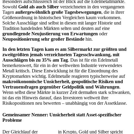
Besonders aufschlussreich ist der Blick auf die Edelmetallmärkte.
Sowohl
Gold als auch Silber
verzeichneten in den vergangenen
Tagen
außergewöhnlich große Tagesbewegungen
, die in ihrer
Größenordnung in historischen Vergleichen kaum vorkommen.
Solche Ausschläge sind selbst in diesen mit langer Historie und
Tradition handelnden Märkten selten und deuten auf eine
grundlegende Neujustierung von Erwartungen
oder
Neupositionierung sehr großer Bestände
hin.
In den letzten Tagen kam es am Silbermarkt zur größten und
zweitgrößten jemals verzeichneten Tagesschwankung, mit
Ausschlägen bis zu 35% am Tag
. Das ist für ein Edelmetall
bemerkenswert, für ein in der weltweiten Industrie verwendetes
Metall kritisch. Diese Entwicklung ist für die Einordnung des
Kryptomarktes wichtig. Edelmetalle reagieren typischerweise auf
makroökonomische Unsicherheit, geopolitische Risiken und
Vertrauensfragen gegenüber Geldpolitik und Währungen
.
Wenn selbst diese Märkte in kurzer Zeit dermaßen stark schwanken,
ist das ein Hinweis darauf, dass Investoren weltweit ihre
Risikopositionen neu bewerten – unabhängig von der Assetklasse.
Gemeinsamer Nenner: Unsicherheit statt Asset-spezifischer
Probleme
Der Gleichlauf der
Volatilität
in Krypto, Gold und Silber spricht