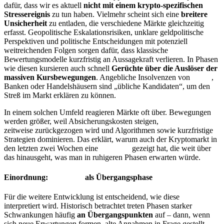
dafür, dass wir es aktuell
nicht mit einem krypto-spezifischen
Stressereignis
zu tun haben. Vielmehr scheint sich eine
breitere
Unsicherheit
zu entladen, die verschiedene Märkte gleichzeitig
erfasst. Geopolitische Eskalationsrisiken, unklare geldpolitische
Perspektiven und politische Entscheidungen mit potenziell
weitreichenden Folgen sorgen dafür, dass klassische
Bewertungsmodelle kurzfristig an Aussagekraft verlieren. In Phasen
wie diesen kursieren auch schnell
Gerüchte über die Auslöser der
massiven Kursbewegungen
. Angebliche Insolvenzen von
Fonds
,
Banken oder Handelshäusern sind „übliche Kandidaten“, um den
Streß im Markt erklären zu können.
In einem solchen Umfeld reagieren Märkte oft über. Bewegungen
werden größer, weil Absicherungskosten steigen,
Liquidität
zeitweise zurückgezogen wird und Algorithmen sowie kurzfristige
Strategien dominieren. Das erklärt, warum auch der Kryptomarkt in
den letzten zwei Wochen eine
Volatilität
gezeigt hat, die weit über
das hinausgeht, was man in ruhigeren Phasen erwarten würde.
Einordnung:
Volatilität
als Übergangsphase
Für die weitere Entwicklung ist entscheidend, wie diese
Volatilität
interpretiert wird. Historisch betrachtet treten Phasen starker
Schwankungen häufig
an Übergangspunkten
auf – dann, wenn
sich neue Erwartungen formen, alte Annahmen in Frage gestellt