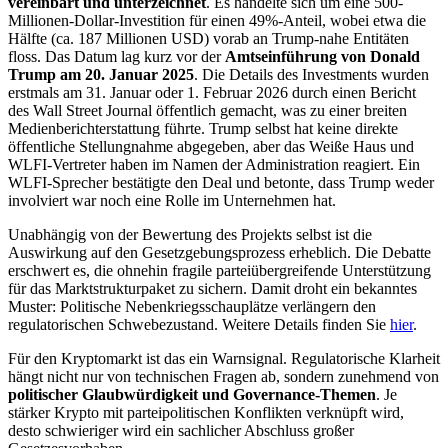
vereinbart und unterzeichnet
.
Es handelte sich um eine 500-
Millionen-Dollar-Investition für einen 49%-Anteil, wobei etwa die
Hälfte (ca. 187 Millionen USD) vorab an Trump-nahe Entitäten
floss. Das Datum lag kurz vor der
Amtseinführung von Donald
Trump am 20. Januar 2025
.
Die Details des Investments wurden
erstmals am 31. Januar oder 1. Februar 2026 durch einen Bericht
des Wall Street Journal öffentlich gemacht, was zu einer breiten
Medienberichterstattung führte.
Trump selbst hat keine direkte
öffentliche Stellungnahme abgegeben, aber das Weiße Haus und
WLFI-Vertreter haben im Namen der Administration reagiert. Ein
WLFI-Sprecher bestätigte den Deal und betonte, dass Trump weder
involviert war noch eine Rolle im Unternehmen hat.
Unabhängig von der Bewertung des Projekts selbst ist die
Auswirkung auf den Gesetzgebungsprozess erheblich. Die Debatte
erschwert es, die ohnehin fragile parteiübergreifende Unterstützung
für das Marktstrukturpaket zu sichern. Damit droht ein bekanntes
Muster: Politische Nebenkriegsschauplätze verlängern den
regulatorischen Schwebezustand. Weitere Details finden Sie
hier
.
Für den Kryptomarkt ist das ein Warnsignal. Regulatorische Klarheit
hängt nicht nur von technischen Fragen ab, sondern zunehmend von
politischer Glaubwürdigkeit und Governance-Themen
. Je
stärker Krypto mit parteipolitischen Konflikten verknüpft wird,
desto schwieriger wird ein sachlicher Abschluss großer