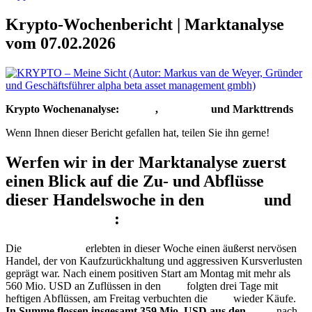
Krypto-Wochenbericht | Marktanalyse
vom 07.02.2026
Krypto Wochenanalyse:
Bitcoin
,
Ethereum
und Markttrends
Wenn Ihnen dieser Bericht gefallen hat, teilen Sie ihn gerne!
Werfen wir in der Marktanalyse zuerst
einen Blick auf die Zu- und Abflüsse
dieser Handelswoche in den
Bitcoin
und
Ethereum
ETF
:
Die
Bitcoin
ETF
erlebten in dieser Woche einen äußerst nervösen
Handel, der von Kaufzurückhaltung und aggressiven Kursverlusten
geprägt war. Nach einem positiven Start am Montag mit mehr als
560 Mio. USD an Zuflüssen in den
ETF
folgten drei Tage mit
heftigen Abflüssen, am Freitag verbuchten die
ETF
wieder Käufe.
In Summe flossen insgesamt 359 Mio. USD aus den
ETF
, nach