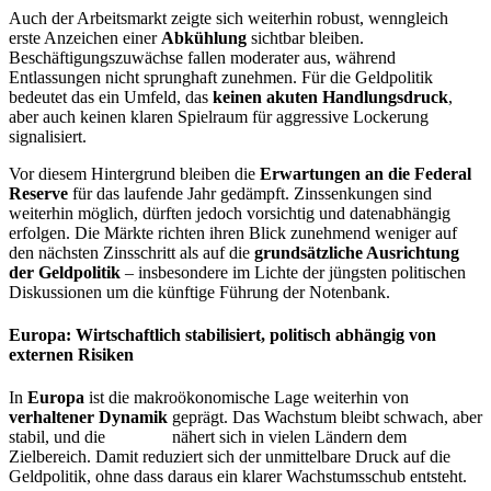
Auch der Arbeitsmarkt zeigte sich weiterhin robust, wenngleich
erste Anzeichen einer
Abkühlung
sichtbar bleiben.
Beschäftigungszuwächse fallen moderater aus, während
Entlassungen nicht sprunghaft zunehmen. Für die Geldpolitik
bedeutet das ein Umfeld, das
keinen akuten Handlungsdruck
,
aber auch keinen klaren Spielraum für aggressive Lockerung
signalisiert.
Vor diesem Hintergrund bleiben die
Erwartungen an die Federal
Reserve
für das laufende Jahr gedämpft. Zinssenkungen sind
weiterhin möglich, dürften jedoch vorsichtig und datenabhängig
erfolgen. Die Märkte richten ihren Blick zunehmend weniger auf
den nächsten Zinsschritt als auf die
grundsätzliche Ausrichtung
der Geldpolitik
– insbesondere im Lichte der jüngsten politischen
Diskussionen um die künftige Führung der Notenbank.
Europa: Wirtschaftlich stabilisiert, politisch abhängig von
externen Risiken
In
Europa
ist die makroökonomische Lage weiterhin von
verhaltener Dynamik
geprägt. Das Wachstum bleibt schwach, aber
stabil, und die
Inflation
nähert sich in vielen Ländern dem
Zielbereich. Damit reduziert sich der unmittelbare Druck auf die
Geldpolitik, ohne dass daraus ein klarer Wachstumsschub entsteht.