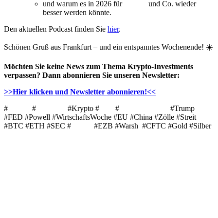
und warum es in 2026 für
Bitcoin
und Co. wieder
besser werden könnte.
Den aktuellen Podcast finden Sie
hier
.
Schönen Gruß aus Frankfurt – und ein entspanntes Wochenende! ☀️
Möchten Sie keine News zum Thema Krypto-Investments
verpassen? Dann abonnieren Sie unseren Newsletter:
>>Hier klicken und Newsletter abonnieren!<<
#
Bitcoin
#
Ethereum
#Krypto #
ETF
#
Kryptowährung
#Trump
#FED #Powell #WirtschaftsWoche #EU #China #Zölle #Streit
#BTC #ETH #SEC #
Solana
#EZB #Warsh #CFTC #Gold #Silber