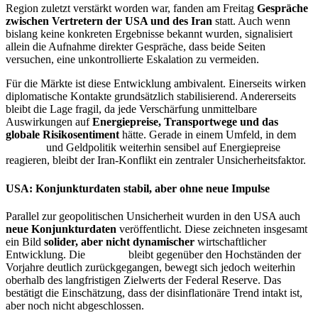
Region zuletzt verstärkt worden war, fanden am Freitag
Gespräche
zwischen Vertretern der USA und des Iran
statt. Auch wenn
bislang keine konkreten Ergebnisse bekannt wurden, signalisiert
allein die Aufnahme direkter Gespräche, dass beide Seiten
versuchen, eine unkontrollierte Eskalation zu vermeiden.
Für die Märkte ist diese Entwicklung ambivalent. Einerseits wirken
diplomatische Kontakte grundsätzlich stabilisierend. Andererseits
bleibt die Lage fragil, da jede Verschärfung unmittelbare
Auswirkungen auf
Energiepreise, Transportwege und das
globale Risikosentiment
hätte. Gerade in einem Umfeld, in dem
Inflation
und Geldpolitik weiterhin sensibel auf Energiepreise
reagieren, bleibt der Iran-Konflikt ein zentraler Unsicherheitsfaktor.
USA: Konjunkturdaten stabil, aber ohne neue Impulse
Parallel zur geopolitischen Unsicherheit wurden in den USA auch
neue Konjunkturdaten
veröffentlicht. Diese zeichneten insgesamt
ein Bild
solider, aber nicht dynamischer
wirtschaftlicher
Entwicklung. Die
Inflation
bleibt gegenüber den Hochständen der
Vorjahre deutlich zurückgegangen, bewegt sich jedoch weiterhin
oberhalb des langfristigen Zielwerts der Federal Reserve. Das
bestätigt die Einschätzung, dass der disinflationäre Trend intakt ist,
aber noch nicht abgeschlossen.