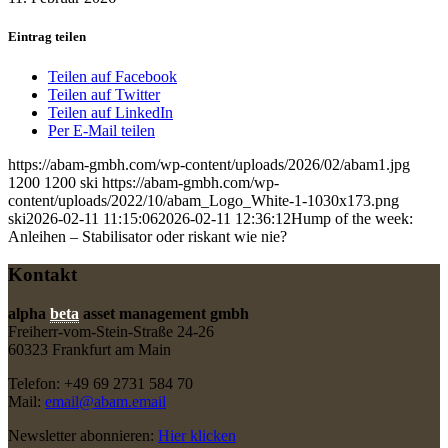
Eintrag teilen
Teilen auf Facebook
Teilen auf Twitter
Teilen auf LinkedIn
Per E-Mail teilen
https://abam-gmbh.com/wp-content/uploads/2026/02/abam1.jpg
1200
1200
ski
https://abam-gmbh.com/wp-
content/uploads/2022/10/abam_Logo_White-1-1030x173.png
ski
2026-02-11 11:15:06
2026-02-11 12:36:12
Hump of the week:
Anleihen – Stabilisator oder riskant wie nie?
Kontakt
alpha
beta
asset management gmbh
Freiherr-vom-Stein-Straße 24-26
60323 Frankfurt am Main
Telefon: +49 69 2731 584 70
Mail:
email@abam.email
Newsletter abonnieren:
Hier klicken