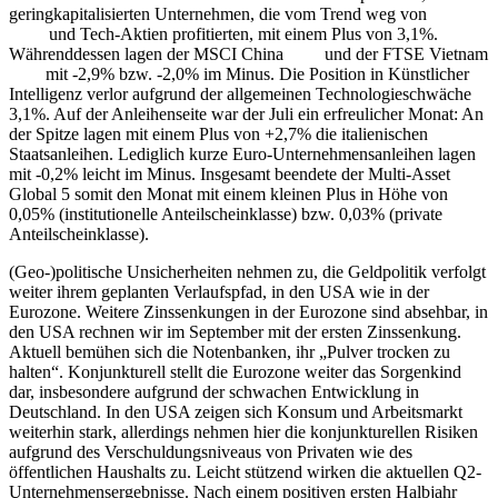
geringkapitalisierten Unternehmen, die vom Trend weg von
Large
Caps
und Tech-Aktien profitierten, mit einem Plus von 3,1%.
Währenddessen lagen der MSCI China
ETF
und der FTSE Vietnam
ETF
mit -2,9% bzw. -2,0% im Minus. Die Position in Künstlicher
Intelligenz verlor aufgrund der allgemeinen Technologieschwäche
3,1%. Auf der Anleihenseite war der Juli ein erfreulicher Monat: An
der Spitze lagen mit einem Plus von +2,7% die italienischen
Staatsanleihen. Lediglich kurze Euro-Unternehmensanleihen lagen
mit -0,2% leicht im Minus. Insgesamt beendete der Multi-Asset
Global 5 somit den Monat mit einem kleinen Plus in Höhe von
0,05% (institutionelle Anteilscheinklasse) bzw. 0,03% (private
Anteilscheinklasse).
(Geo-)politische Unsicherheiten nehmen zu, die Geldpolitik verfolgt
weiter ihrem geplanten Verlaufspfad, in den USA wie in der
Eurozone. Weitere Zinssenkungen in der Eurozone sind absehbar, in
den USA rechnen wir im September mit der ersten Zinssenkung.
Aktuell bemühen sich die Notenbanken, ihr „Pulver trocken zu
halten“. Konjunkturell stellt die Eurozone weiter das Sorgenkind
dar, insbesondere aufgrund der schwachen Entwicklung in
Deutschland. In den USA zeigen sich Konsum und Arbeitsmarkt
weiterhin stark, allerdings nehmen hier die konjunkturellen Risiken
aufgrund des Verschuldungsniveaus von Privaten wie des
öffentlichen Haushalts zu. Leicht stützend wirken die aktuellen Q2-
Unternehmensergebnisse. Nach einem positiven ersten Halbjahr