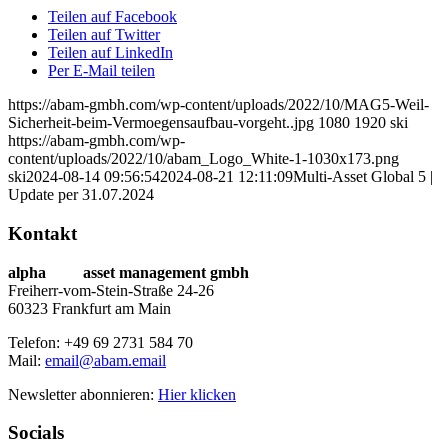
Teilen auf Facebook
Teilen auf Twitter
Teilen auf LinkedIn
Per E-Mail teilen
https://abam-gmbh.com/wp-content/uploads/2022/10/MAG5-Weil-
Sicherheit-beim-Vermoegensaufbau-vorgeht..jpg
1080
1920
ski
https://abam-gmbh.com/wp-
content/uploads/2022/10/abam_Logo_White-1-1030x173.png
ski
2024-08-14 09:56:54
2024-08-21 12:11:09
Multi-Asset Global 5 |
Update per 31.07.2024
Kontakt
alpha
beta
asset management gmbh
Freiherr-vom-Stein-Straße 24-26
60323 Frankfurt am Main
Telefon: +49 69 2731 584 70
Mail:
email@abam.email
Newsletter abonnieren:
Hier klicken
Socials