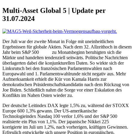
Multi-Asset Global 5 | Update per
31.07.2024
Der Juli war der zweite Monat in Folge mit uneinheitlichen
Ergebnissen für globale Aktien. Nach dem 32. Allzeithoch in diesem
Jahr beim S&P 500
Index
zu Monatsbeginn beruhigten sich die
Märkte und handelten tendenziell seitwärts. Politische Nachrichten
überlagerten dabei die konjunkturellen Daten. So wirkte sich der
Linksrutsch bei den französischen Parlamentswahlen nach
Europawahl und 1. Parlamentswahlrunde nicht negativ aus. Mehr
Aufmerksamkeit erhielt die Kür von Kamala Harris zur
demokratischen Präsidentschaftskandidatin nach dem Rückzug von
Joe Biden. Schließlich nahm die Sorge vor einer Eskalation des
Konflikts im Nahen Osten wieder zu.
Der deutsche Leitindex DAX legte 1,5% zu, während der STOXX
Europe 600 1,3% gewann. Der US-amerikanische
Technologieindex Nasdaq 100 verlor 1,6% und der S&P 500
realisierte ein Plus von 1,1%. Der japanische Nikkei 225
Index
korrigierte im Juli um 1,2%, nach vorherigen, kräftigen Gewinnen.
Erfreulich entwickelte sich unsere Position in europäischen,