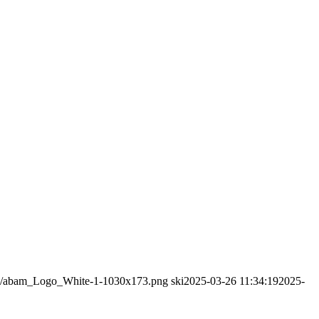
10/abam_Logo_White-1-1030x173.png
ski
2025-03-26 11:34:19
2025-