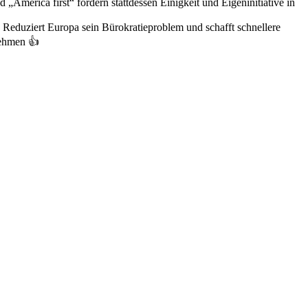
America first“ fördern stattdessen Einigkeit und Eigeninitiative in
: Reduziert Europa sein Bürokratieproblem und schafft schnellere
nehmen 👍