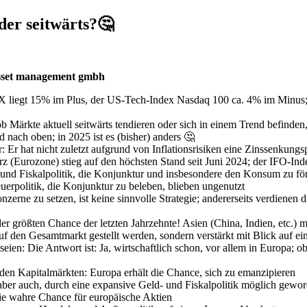
der seitwärts?🤔
set management gmbh
AX liegt 15% im Plus, der US-Tech-Index Nasdaq 100 ca. 4% im Minu
Märkte aktuell seitwärts tendieren oder sich in einem Trend befinden, 
 nach oben; in 2025 ist es (bisher) anders 🤔
Er hat nicht zuletzt aufgrund von Inflationsrisiken eine Zinssenkungs
z (Eurozone) stieg auf den höchsten Stand seit Juni 2024; der IFO-Inde
nd Fiskalpolitik, die Konjunktur und insbesondere den Konsum zu förde
uerpolitik, die Konjunktur zu beleben, blieben ungenutzt
zerne zu setzen, ist keine sinnvolle Strategie; andererseits verdienen 
der größten Chance der letzten Jahrzehnte! Asien (China, Indien, etc.) m
 auf den Gesamtmarkt gestellt werden, sondern verstärkt mit Blick auf 
eien: Die Antwort ist: Ja, wirtschaftlich schon, vor allem in Europa; ob
 den Kapitalmärkten: Europa erhält die Chance, sich zu emanzipieren
aber auch, durch eine expansive Geld- und Fiskalpolitik möglich geword
 die wahre Chance für europäische Aktien