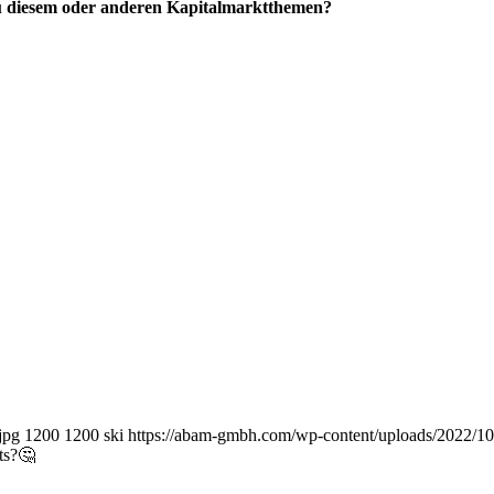
u diesem oder anderen Kapitalmarktthemen?
jpg
1200
1200
ski
https://abam-gmbh.com/wp-content/uploads/2022/
ts?🤔