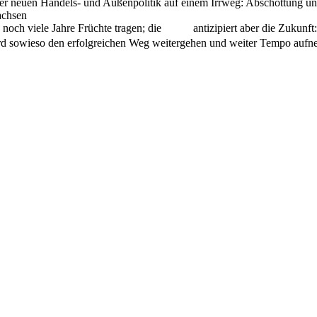
r neuen Handels- und Außenpolitik auf einem Irrweg: Abschottung und „
achsen
noch viele Jahre Früchte tragen; die
Börse
antizipiert aber die Zukunft
wird sowieso den erfolgreichen Weg weitergehen und weiter Tempo auf