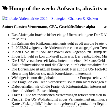
🐪 Hump of the week: Aufwärts, abwärts o
Autor: Carsten Vennemann, CFA, Geschäftsführer alpha
beta
as
Das Aktienjahr brachte bisher einige Überraschungen: Der D
im Minus …
Im Rahmen des Risikomanagements geht es oft um die Frage, ob 
In 2023/24 zeigten viele Aktienmärkte einen ausgeprägten Trend
In den USA stellt Fed-Chef Powell den Gegenpol zu Trump dar: 
In der EU geht es konjunkturell aufwärts: Der Sentix-Index Mär
Die USA versuchen seit Jahrzehnten, mit einem Mix aus Geld- u
Zukunftsinvestitionen und die Chance, durch eine proaktive Ste
Die Börsenlage ist aktuell kompliziert: Nur auf die US-Tech-Kon
Bewertung bleiben sie, nach Korrekturen, interessant
Wichtiger ist nun die globale
Diversifikation
: Europa steht vor 
Die Frage, ob ein Trend vorherrscht, sollte nun nicht bezogen
Dabei erhalten wir oft die Frage, ob Rüstungsaktien interessant s
eine individuelle Entscheidung
Fazit 1:
Die weltpolitischen Verwerfungen reflektieren sich in
Fazit 2:
Der US-Wohlstand ist in der Vergangenheit nicht nur, 
Karte „Fiskalpolitik“ bisher nur „gebremst“ genutzt; hier liegt