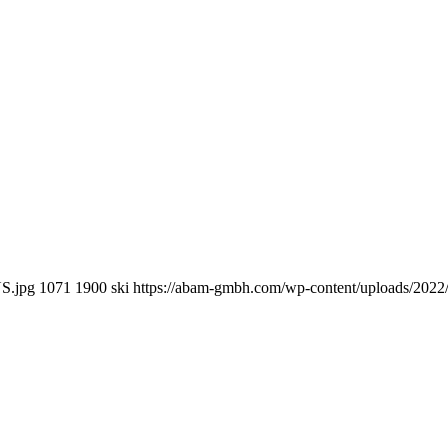
S.jpg
1071
1900
ski
https://abam-gmbh.com/wp-content/uploads/20