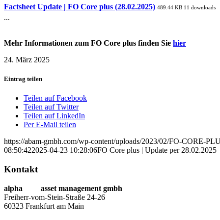
Factsheet Update | FO Core plus (28.02.2025)
489.44 KB
11 downloads
...
Mehr Informationen zum FO Core plus finden Sie
hier
24. März 2025
Eintrag teilen
Teilen auf Facebook
Teilen auf Twitter
Teilen auf LinkedIn
Per E-Mail teilen
https://abam-gmbh.com/wp-content/uploads/2023/02/FO-CORE-PLU
08:50:42
2025-04-23 10:28:06
FO Core plus | Update per 28.02.2025
Kontakt
alpha
beta
asset management gmbh
Freiherr-vom-Stein-Straße 24-26
60323 Frankfurt am Main