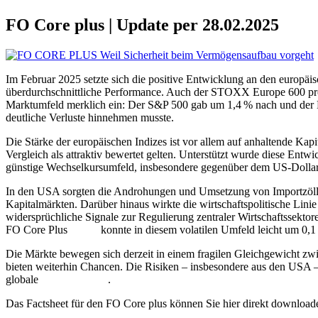
FO Core plus | Update per 28.02.2025
Im Februar 2025 setzte sich die positive Entwicklung an den europ
überdurchschnittliche Performance. Auch der STOXX Europe 600 profi
Marktumfeld merklich ein: Der S&P 500 gab um 1,4 % nach und der N
deutliche Verluste hinnehmen musste.
Die Stärke der europäischen Indizes ist vor allem auf anhaltende Kap
Vergleich als attraktiv bewertet gelten. Unterstützt wurde diese Entwi
günstige Wechselkursumfeld, insbesondere gegenüber dem US-Dollar, w
In den USA sorgten die Androhungen und Umsetzung von Importzöllen 
Kapitalmärkten. Darüber hinaus wirkte die wirtschaftspolitische Lin
widersprüchliche Signale zur Regulierung zentraler Wirtschaftssektore
FO Core Plus
Fonds
konnte in diesem volatilen Umfeld leicht um 0,1
Die Märkte bewegen sich derzeit in einem fragilen Gleichgewicht zwis
bieten weiterhin Chancen. Die Risiken – insbesondere aus den USA – 
globale
Diversifikation
.
Das Factsheet für den FO Core plus können Sie hier direkt download