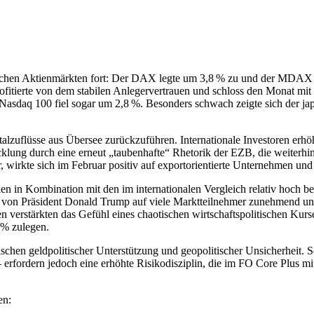
äischen Aktienmärkten fort: Der DAX legte um 3,8 % zu und der MDAX v
tierte von dem stabilen Anlegervertrauen und schloss den Monat mit 
asdaq 100 fiel sogar um 2,8 %. Besonders schwach zeigte sich der j
italzuflüsse aus Übersee zurückzuführen. Internationale Investoren erh
cklung durch eine erneut „taubenhafte“ Rhetorik der EZB, die weiterhin 
irkte sich im Februar positiv auf exportorientierte Unternehmen und g
in Kombination mit den im internationalen Vergleich relativ hoch be
ie von Präsident Donald Trump auf viele Marktteilnehmer zunehmend un
n verstärkten das Gefühl eines chaotischen wirtschaftspolitischen Kurs
 % zulegen.
chen geldpolitischer Unterstützung und geopolitischer Unsicherheit. S
erfordern jedoch eine erhöhte Risikodisziplin, die im FO Core Plus m
en: