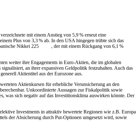
erzeichnete mit einem Anstieg von 5,9 % erneut eine
einem Plus von 3,3 % ab. In den USA hingegen trübte sich das
apanische Nikkei 225
Index
, der mit einem Rückgang von 6,1 %
öhten weiter ihre Engagements in Euro-Aktien, die im globalen
signalisiert, an ihrer expansiven Geldpolitik festzuhalten. Auch das
enerell Aktientitel aus der Eurozone aus.
werteten Aktienkursen für erhebliche Verunsicherung an den
berechenbar. Unkoordinierte Aussagen zur Fiskalpolitik sowie
es, was sich negativ auf das Investitionsklima auswirken könnte. Der
elektive Investments in attraktiv bewertete Regionen wie z.B. Europa
ittels der Absicherung durch Put-Optionen umgesetzt wird, sowie