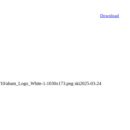
Download
22/10/abam_Logo_White-1-1030x173.png
ski
2025-03-24