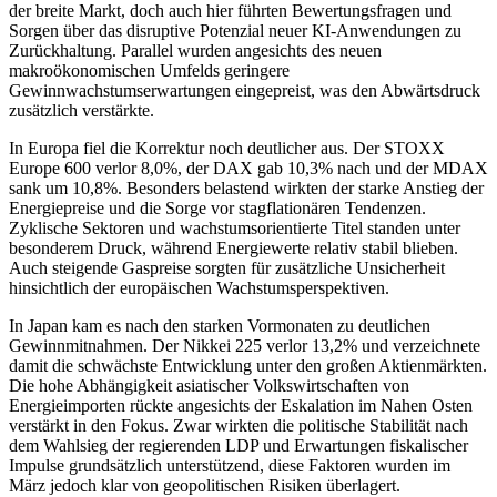
der breite Markt, doch auch hier führten Bewertungsfragen und
Sorgen über das disruptive Potenzial neuer KI-Anwendungen zu
Zurückhaltung. Parallel wurden angesichts des neuen
makroökonomischen Umfelds geringere
Gewinnwachstumserwartungen eingepreist, was den Abwärtsdruck
zusätzlich verstärkte.
In Europa fiel die Korrektur noch deutlicher aus. Der STOXX
Europe 600 verlor 8,0%, der DAX gab 10,3% nach und der MDAX
sank um 10,8%. Besonders belastend wirkten der starke Anstieg der
Energiepreise und die Sorge vor stagflationären Tendenzen.
Zyklische Sektoren und wachstumsorientierte Titel standen unter
besonderem Druck, während Energiewerte relativ stabil blieben.
Auch steigende Gaspreise sorgten für zusätzliche Unsicherheit
hinsichtlich der europäischen Wachstumsperspektiven.
In Japan kam es nach den starken Vormonaten zu deutlichen
Gewinnmitnahmen. Der Nikkei 225 verlor 13,2% und verzeichnete
damit die schwächste Entwicklung unter den großen Aktienmärkten.
Die hohe Abhängigkeit asiatischer Volkswirtschaften von
Energieimporten rückte angesichts der Eskalation im Nahen Osten
verstärkt in den Fokus. Zwar wirkten die politische Stabilität nach
dem Wahlsieg der regierenden LDP und Erwartungen fiskalischer
Impulse grundsätzlich unterstützend, diese Faktoren wurden im
März jedoch klar von geopolitischen Risiken überlagert.