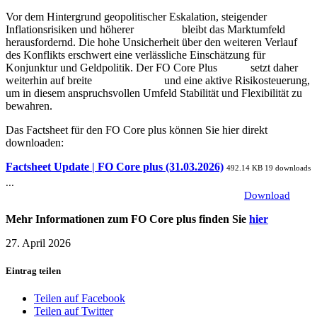
Vor dem Hintergrund geopolitischer Eskalation, steigender
Inflationsrisiken und höherer
Volatilität
bleibt das Marktumfeld
herausfordernd. Die hohe Unsicherheit über den weiteren Verlauf
des Konflikts erschwert eine verlässliche Einschätzung für
Konjunktur und Geldpolitik. Der FO Core Plus
Fonds
setzt daher
weiterhin auf breite
Diversifikation
und eine aktive Risikosteuerung,
um in diesem anspruchsvollen Umfeld Stabilität und Flexibilität zu
bewahren.
Das Factsheet für den FO Core plus können Sie hier direkt
downloaden:
Factsheet Update | FO Core plus (31.03.2026)
492.14 KB
19 downloads
...
Download
Mehr Informationen zum FO Core plus finden Sie
hier
27. April 2026
Eintrag teilen
Teilen auf Facebook
Teilen auf Twitter