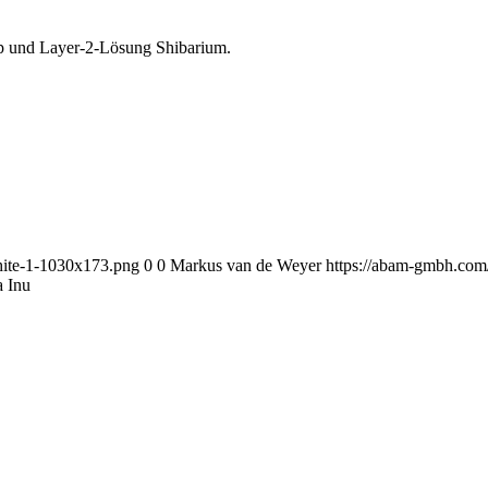
 und Layer‑2‑Lösung Shibarium.
ite-1-1030x173.png
0
0
Markus van de Weyer
https://abam-gmbh.co
a Inu