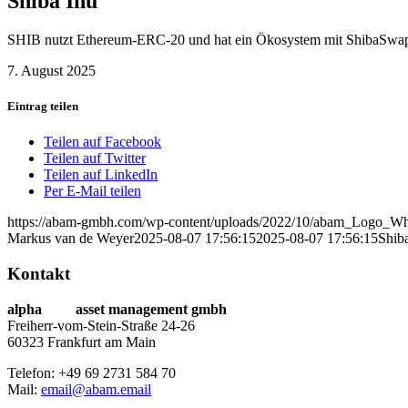
Shiba Inu
SHIB nutzt Ethereum‑ERC‑20 und hat ein Ökosystem mit ShibaSwap
7. August 2025
Eintrag teilen
Teilen auf Facebook
Teilen auf Twitter
Teilen auf LinkedIn
Per E-Mail teilen
https://abam-gmbh.com/wp-content/uploads/2022/10/abam_Logo_Wh
Markus van de Weyer
2025-08-07 17:56:15
2025-08-07 17:56:15
Shib
Kontakt
alpha
beta
asset management gmbh
Freiherr-vom-Stein-Straße 24-26
60323 Frankfurt am Main
Telefon: +49 69 2731 584 70
Mail:
email@abam.email