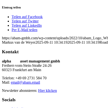
Eintrag teilen
Teilen auf Facebook
Teilen auf Twitter
Teilen auf LinkedIn
Per E-Mail teilen
https://abam-gmbh.com/wp-content/uploads/2022/10/abam_Logo_Wh
Markus van de Weyer
2025-09-11 10:34:19
2025-09-11 10:34:19
Road
Kontakt
alpha
beta
asset management gmbh
Freiherr-vom-Stein-Straße 24-26
60323 Frankfurt am Main
Telefon: +49 69 2731 584 70
Mail:
email@abam.email
Newsletter abonnieren:
Hier klicken
Socials