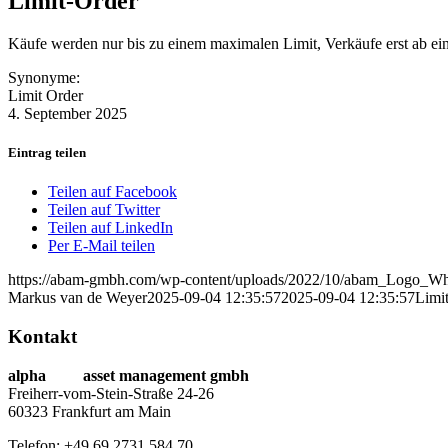
Limit-Order
Käufe werden nur bis zu einem maximalen Limit, Verkäufe erst ab ein
Synonyme:
Limit Order
4. September 2025
Eintrag teilen
Teilen auf Facebook
Teilen auf Twitter
Teilen auf LinkedIn
Per E-Mail teilen
https://abam-gmbh.com/wp-content/uploads/2022/10/abam_Logo_Wh
Markus van de Weyer
2025-09-04 12:35:57
2025-09-04 12:35:57
Limi
Kontakt
alpha
beta
asset management gmbh
Freiherr-vom-Stein-Straße 24-26
60323 Frankfurt am Main
Telefon: +49 69 2731 584 70