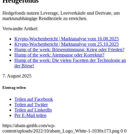
Hedgefonds
Hedgefonds nutzen Leverage, Leerverkäufe und Derivate, um
marktunabhängige Renditeziele zu erreichen.
Verwandte Artikel:
Krypto-Wochenbericht | Marktanalyse vom 16.08.2025
Krypto-Wochenbericht | Marktanalyse vom 25.10.2025
Hump of the week: Börsenstimmung: Krieg oder Frieden?
Hump of the week: Atempause oder Korrektur?
Hump of the week: Die vielen Facetten der Technologie an
der Börse!
7. August 2025
Eintrag teilen
Teilen auf Facebook
Teilen auf Twitter
Teilen auf LinkedIn
Per E-Mail teilen
https://abam-gmbh.com/wp-
content/uploads/2022/10/abam_Logo_White-1-1030x173.png
0
0