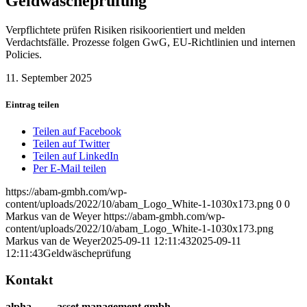
Geldwäscheprüfung
Verpflichtete prüfen Risiken risikoorientiert und melden
Verdachtsfälle. Prozesse folgen GwG, EU‑Richtlinien und internen
Policies.
11. September 2025
Eintrag teilen
Teilen auf Facebook
Teilen auf Twitter
Teilen auf LinkedIn
Per E-Mail teilen
https://abam-gmbh.com/wp-
content/uploads/2022/10/abam_Logo_White-1-1030x173.png
0
0
Markus van de Weyer
https://abam-gmbh.com/wp-
content/uploads/2022/10/abam_Logo_White-1-1030x173.png
Markus van de Weyer
2025-09-11 12:11:43
2025-09-11
12:11:43
Geldwäscheprüfung
Kontakt
alpha
beta
asset management gmbh