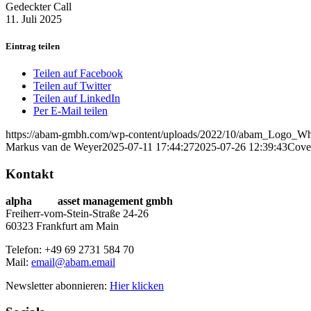
Gedeckter Call
11. Juli 2025
Eintrag teilen
Teilen auf Facebook
Teilen auf Twitter
Teilen auf LinkedIn
Per E-Mail teilen
https://abam-gmbh.com/wp-content/uploads/2022/10/abam_Logo_Wh
Markus van de Weyer
2025-07-11 17:44:27
2025-07-26 12:39:43
Cove
Kontakt
alpha
beta
asset management gmbh
Freiherr-vom-Stein-Straße 24-26
60323 Frankfurt am Main
Telefon: +49 69 2731 584 70
Mail:
email@abam.email
Newsletter abonnieren:
Hier klicken