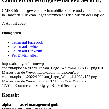
Commercial Mortgage‑Backed Security
CMBS bündeln gewerbliche Immobilienkredite und verbriefen sie
in Tranchen. Rückzahlungen stammen aus den Mieten der Objekte.
7. August 2025
Eintrag teilen
Teilen auf Facebook
Teilen auf Twitter
Teilen auf LinkedIn
Per E-Mail teilen
https://abam-gmbh.com/wp-
content/uploads/2022/10/abam_Logo_White-1-1030x173.png
0
0
Markus van de Weyer
https://abam-gmbh.com/wp-
content/uploads/2022/10/abam_Logo_White-1-1030x173.png
Markus van de Weyer
2025-08-07 17:55:49
2025-08-07
17:55:49
Commercial Mortgage‑Backed Security
Kontakt
alpha
beta
asset management gmbh
Freiherr-vom-Stein-Straße 24-26