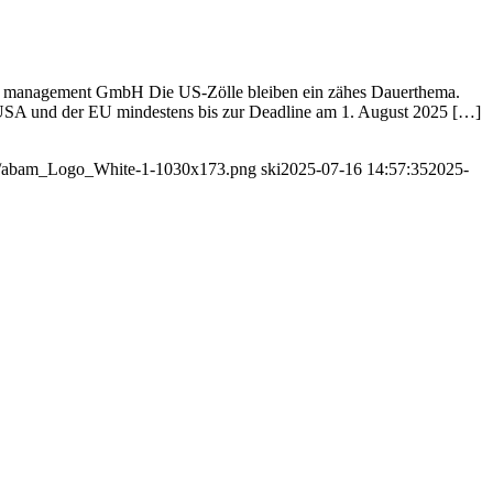
et management GmbH Die US-Zölle bleiben ein zähes Dauerthema.
 USA und der EU mindestens bis zur Deadline am 1. August 2025 […]
10/abam_Logo_White-1-1030x173.png
ski
2025-07-16 14:57:35
2025-