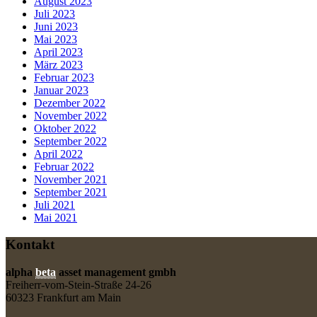
August 2023
Juli 2023
Juni 2023
Mai 2023
April 2023
März 2023
Februar 2023
Januar 2023
Dezember 2022
November 2022
Oktober 2022
September 2022
April 2022
Februar 2022
November 2021
September 2021
Juli 2021
Mai 2021
Kontakt
alpha
beta
asset management gmbh
Freiherr-vom-Stein-Straße 24-26
60323 Frankfurt am Main