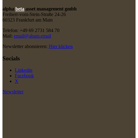
alpha
beta
asset management gmbh
Freiherr-vom-Stein-Straße 24-26
60323 Frankfurt am Main
Telefon: +49 69 2731 584 70
Mail:
email@abam.email
Newsletter abonnieren:
Hier klicken
Socials
Linkedin
Facebook
X
Newsletter