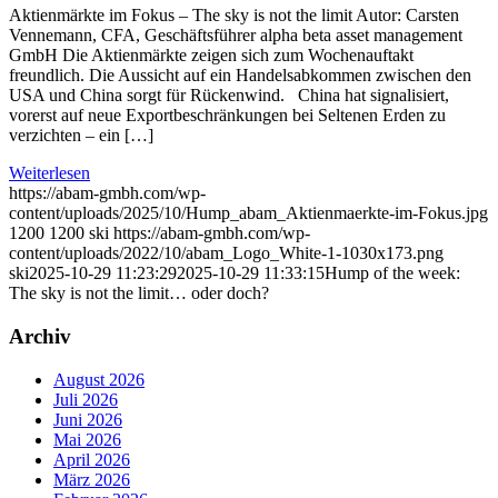
Aktienmärkte im Fokus – The sky is not the limit Autor: Carsten
Vennemann, CFA, Geschäftsführer alpha beta asset management
GmbH Die Aktienmärkte zeigen sich zum Wochenauftakt
freundlich. Die Aussicht auf ein Handelsabkommen zwischen den
USA und China sorgt für Rückenwind. China hat signalisiert,
vorerst auf neue Exportbeschränkungen bei Seltenen Erden zu
verzichten – ein […]
Weiterlesen
https://abam-gmbh.com/wp-
content/uploads/2025/10/Hump_abam_Aktienmaerkte-im-Fokus.jpg
1200
1200
ski
https://abam-gmbh.com/wp-
content/uploads/2022/10/abam_Logo_White-1-1030x173.png
ski
2025-10-29 11:23:29
2025-10-29 11:33:15
Hump of the week:
The sky is not the limit… oder doch?
Archiv
August 2026
Juli 2026
Juni 2026
Mai 2026
April 2026
März 2026