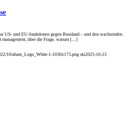
se
 Neue US- und EU-Sanktionen gegen Russland – und den wachsenden
sset management, über die Frage, warum […]
/2022/10/abam_Logo_White-1-1030x173.png
ski
2025-10-23