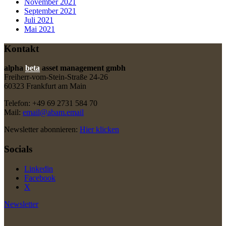
November 2021
September 2021
Juli 2021
Mai 2021
Kontakt
alpha
beta
asset management gmbh
Freiherr-vom-Stein-Straße 24-26
60323 Frankfurt am Main
Telefon: +49 69 2731 584 70
Mail:
email@abam.email
Newsletter abonnieren:
Hier klicken
Socials
Linkedin
Facebook
X
Newsletter