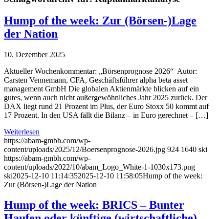
Hump of the week: Zur (Börsen-)Lage
der Nation
10. Dezember 2025
Aktueller Wochenkommentar: „Börsenprognose 2026“ Autor:
Carsten Vennemann, CFA, Geschäftsführer alpha beta asset
management GmbH Die globalen Aktienmärkte blicken auf ein
gutes, wenn auch nicht außergewöhnliches Jahr 2025 zurück. Der
DAX liegt rund 21 Prozent im Plus, der Euro Stoxx 50 kommt auf
17 Prozent. In den USA fällt die Bilanz – in Euro gerechnet – […]
Weiterlesen
https://abam-gmbh.com/wp-
content/uploads/2025/12/Boersenprognose-2026.jpg
924
1640
ski
https://abam-gmbh.com/wp-
content/uploads/2022/10/abam_Logo_White-1-1030x173.png
ski
2025-12-10 11:14:35
2025-12-10 11:58:05
Hump of the week:
Zur (Börsen-)Lage der Nation
Hump of the week: BRICS – Bunter
Haufen oder künftige (wirtschaftliche)