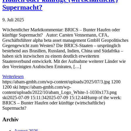
Supermacht?
9. Juli 2025
Wöchentlicher Marktkommentar: BRICS – Bunter Haufen oder
künftige Supermacht? Autor: Carsten Vennemann, CFA,
Geschäftsführer alpha beta asset management GmbH Geopolitisches
Gegengewicht zum Westen? Die BRICS-Staaten – ursprünglich
bestehend aus Brasilien, Russland, Indien, China und Südafrika –
haben sich inzwischen zu einem deutlich erweiterten
Staatenverbund entwickelt. Mit der Aufnahme weiterer Länder wie
den Vereinigten Arabischen Emiraten, […]
Weiterlesen
https://abam-gmbh.com/wp-content/uploads/2025/07/3.jpg
1200
1200
ski
https://abam-gmbh.com/wp-
content/uploads/2022/10/abam_Logo_White-1-1030x173.png
ski
2025-07-09 15:11:34
2025-07-09 15:12:44
Hump of the week:
BRICS – Bunter Haufen oder künftige (wirtschaftliche)
Supermacht?
Archiv
August 2026