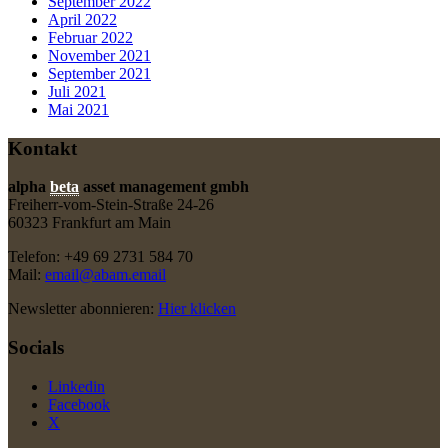
September 2022
April 2022
Februar 2022
November 2021
September 2021
Juli 2021
Mai 2021
Kontakt
alpha
beta
asset management gmbh
Freiherr-vom-Stein-Straße 24-26
60323 Frankfurt am Main
Telefon: +49 69 2731 584 70
Mail:
email@abam.email
Newsletter abonnieren:
Hier klicken
Socials
Linkedin
Facebook
X