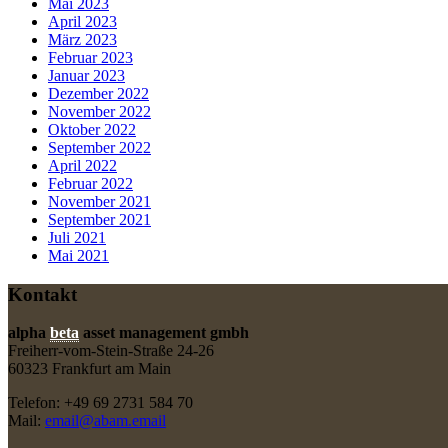
Mai 2023
April 2023
März 2023
Februar 2023
Januar 2023
Dezember 2022
November 2022
Oktober 2022
September 2022
April 2022
Februar 2022
November 2021
September 2021
Juli 2021
Mai 2021
Kontakt
alpha
beta
asset management gmbh
Freiherr-vom-Stein-Straße 24-26
60323 Frankfurt am Main
Telefon: +49 69 2731 584 70
Mail:
email@abam.email