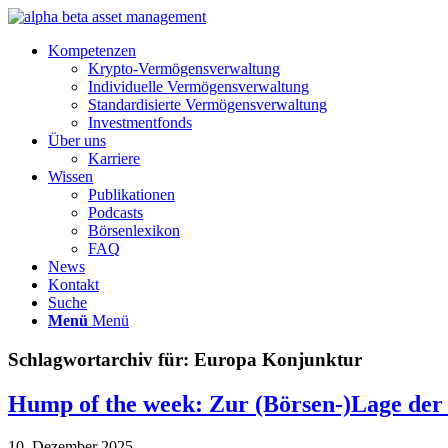
Kompetenzen
Krypto-Vermögensverwaltung
Individuelle Vermögensverwaltung
Standardisierte Vermögensverwaltung
Investmentfonds
Über uns
Karriere
Wissen
Publikationen
Podcasts
Börsenlexikon
FAQ
News
Kontakt
Suche
Menü
Menü
Schlagwortarchiv für:
Europa Konjunktur
Hump of the week: Zur (Börsen-)Lage der
10. Dezember 2025