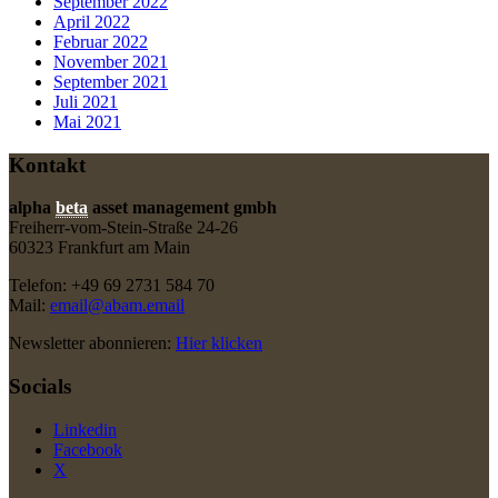
September 2022
April 2022
Februar 2022
November 2021
September 2021
Juli 2021
Mai 2021
Kontakt
alpha
beta
asset management gmbh
Freiherr-vom-Stein-Straße 24-26
60323 Frankfurt am Main
Telefon: +49 69 2731 584 70
Mail:
email@abam.email
Newsletter abonnieren:
Hier klicken
Socials
Linkedin
Facebook
X