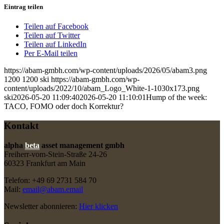
Eintrag teilen
Teilen auf Facebook
Teilen auf Twitter
Teilen auf LinkedIn
Per E-Mail teilen
https://abam-gmbh.com/wp-content/uploads/2026/05/abam3.png
1200
1200
ski
https://abam-gmbh.com/wp-
content/uploads/2022/10/abam_Logo_White-1-1030x173.png
ski
2026-05-20 11:09:40
2026-05-20 11:10:01
Hump of the week:
TACO, FOMO oder doch Korrektur?
Kontakt
alpha
beta
asset management gmbh
Freiherr-vom-Stein-Straße 24-26
60323 Frankfurt am Main
Telefon: +49 69 2731 584 70
Mail:
email@abam.email
Newsletter abonnieren:
Hier klicken