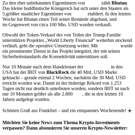
Zu den eher unbekannten Eigentümern von
Bitcoin
zählt
Bhutan
.
Das kleine buddhistische Königreich hat sich unter den Staaten als
5.größter staatlicher Eigentümer von
Bitcoin
etabliert. In den letzten
Woche hat Bhutan einen Teil seiner Bestände abgebaut, und
Bitcoin
im Gegenwert von circa 100 Mio. USD wurden verkauft.
Obwohl der Token-Verkauf des von Teilen der Trump-Familie
unterstützen Projektes „World Liberty Financial“ weiterhin stockend
verläuft, geht die operative Umsetzung weiter. Mit
Chainlink
wurde
ein prominenter Dienst in das Projekt integriert, der mit seinen
Sicherheitsstandards die Konnektivität unterstützen soll.
Nur 10 Monate nach dem Handelsstart der
Bitcoin
ETF
in den
USA hat der IBIT von
BlackRock
die 40 Mrd. USD Marke
geknackt – gerade einmal 2 Wochen, nachdem die 30 Mrd. USD
erreicht worden war. Damit ist der bisherige Rekord von 1.253
Tagen nicht nur deutlich unterboten worden, sondern IBIT ist nach
nur 10 Monaten größer als alle 2.800
ETF
, die in den letzten 10
Jahren aufgelegt wurden.
Schönen Gruß aus Frankfurt – und ein entspanntes Wochenende! ☀️
Möchten Sie keine News zum Thema Krypto-Investments
verpassen? Dann abonnieren Sie unseren Krypto-Newsletter: