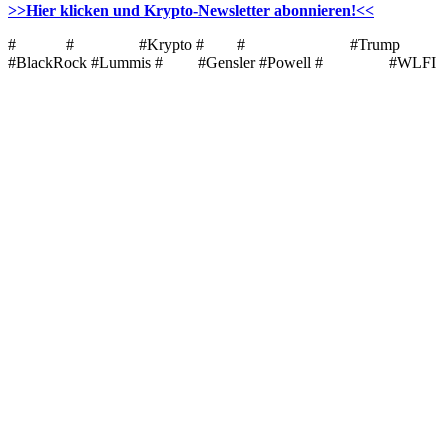
>>Hier klicken und Krypto-Newsletter abonnieren!<<
#
Bitcoin
#
Ethereum
#Krypto #
ETF
#
Kryptowährung
#Trump
#BlackRock #Lummis #
XRP
#Gensler #Powell #
Chainlink
#WLFI