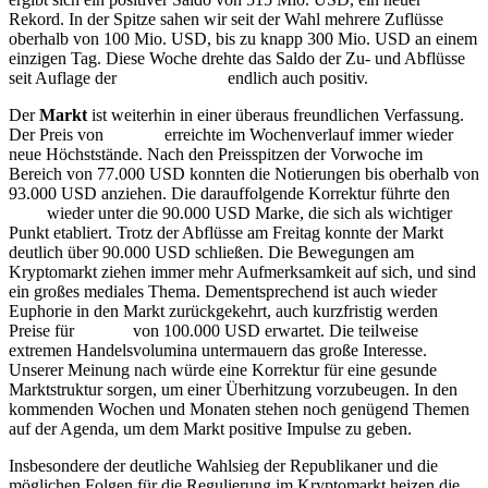
Rekord. In der Spitze sahen wir seit der Wahl mehrere Zuflüsse
oberhalb von 100 Mio. USD, bis zu knapp 300 Mio. USD an einem
einzigen Tag. Diese Woche drehte das Saldo der Zu- und Abflüsse
seit Auflage der
Ethereum
ETF
endlich auch positiv.
Der
Markt
ist weiterhin in einer überaus freundlichen Verfassung.
Der Preis von
Bitcoin
erreichte im Wochenverlauf immer wieder
neue Höchststände. Nach den Preisspitzen der Vorwoche im
Bereich von 77.000 USD konnten die Notierungen bis oberhalb von
93.000 USD anziehen. Die darauffolgende Korrektur führte den
Kurs
wieder unter die 90.000 USD Marke, die sich als wichtiger
Punkt etabliert. Trotz der Abflüsse am Freitag konnte der Markt
deutlich über 90.000 USD schließen. Die Bewegungen am
Kryptomarkt ziehen immer mehr Aufmerksamkeit auf sich, und sind
ein großes mediales Thema. Dementsprechend ist auch wieder
Euphorie in den Markt zurückgekehrt, auch kurzfristig werden
Preise für
Bitcoin
von 100.000 USD erwartet. Die teilweise
extremen Handelsvolumina untermauern das große Interesse.
Unserer Meinung nach würde eine Korrektur für eine gesunde
Marktstruktur sorgen, um einer Überhitzung vorzubeugen. In den
kommenden Wochen und Monaten stehen noch genügend Themen
auf der Agenda, um dem Markt positive Impulse zu geben.
Insbesondere der deutliche Wahlsieg der Republikaner und die
möglichen Folgen für die Regulierung im Kryptomarkt heizen die