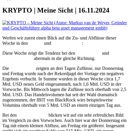
KRYPTO | Meine Sicht | 16.11.2024
Werfen wir zuerst einen Blick auf die Zu- und Abflüsse dieser
Woche in den
Bitcoin
und
Ethereum
ETF
:
Diese Woche zeigt die Tendenz bei den
Bitcoin
ETF
und
Ethereum
ETF
abermals in die gleiche Richtung.
Die
Bitcoin
ETF
zeigten an drei Tagen Zuflüsse, nur Donnerstag
und Freitag wurde nach der Rekordjagd der Vortage ein negatives
Ergebnis verbucht. In Summe wurden in dieser Woche circa 1,7
Mrd. USD neues Geld eingesammelt, nach 1,6 Mrd. USD in der
Vorwoche. Bis Mittwoch lagen die Zuflüsse noch oberhalb von 2,5
Mrd. USD. Das Handelsvolumen hat seit der Wahl dramatisch
zugenommen, der IBIT von BlackRock wies beispielsweise
Volumina oberhalb von 5 Mrd. USD an einem einzigen Tag aus.
Bei den
Ethereum
ETF
blicken wir auf ein sehr erfreuliches Bild
im Vergleich zu den Vorwochen. Auch hier war der Donnerstag ein
Tag mit einem kleinen Abfluss, am Freitag ein größerer. Insgesamt
ergibt sich ein positiver Saldo von 515 Mio. USD, ein neuer