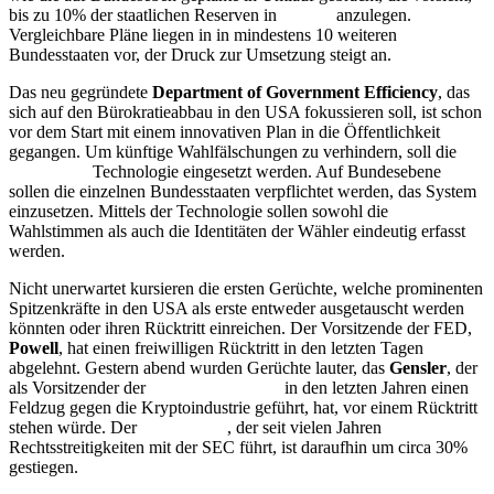
bis zu 10% der staatlichen Reserven in
Bitcoin
anzulegen.
Vergleichbare Pläne liegen in in mindestens 10 weiteren
Bundesstaaten vor, der Druck zur Umsetzung steigt an.
Das neu gegründete
Department of Government Efficiency
, das
sich auf den Bürokratieabbau in den USA fokussieren soll, ist schon
vor dem Start mit einem innovativen Plan in die Öffentlichkeit
gegangen. Um künftige Wahlfälschungen zu verhindern, soll die
Blockchain
Technologie eingesetzt werden. Auf Bundesebene
sollen die einzelnen Bundesstaaten verpflichtet werden, das System
einzusetzen. Mittels der Technologie sollen sowohl die
Wahlstimmen als auch die Identitäten der Wähler eindeutig erfasst
werden.
Nicht unerwartet kursieren die ersten Gerüchte, welche prominenten
Spitzenkräfte in den USA als erste entweder ausgetauscht werden
könnten oder ihren Rücktritt einreichen. Der Vorsitzende der FED,
Powell
, hat einen freiwilligen Rücktritt in den letzten Tagen
abgelehnt. Gestern abend wurden Gerüchte lauter, das
Gensler
, der
als Vorsitzender der
Wertpapieraufsicht
in den letzten Jahren einen
Feldzug gegen die Kryptoindustrie geführt, hat, vor einem Rücktritt
stehen würde. Der
Token
XRP
, der seit vielen Jahren
Rechtsstreitigkeiten mit der SEC führt, ist daraufhin um circa 30%
gestiegen.