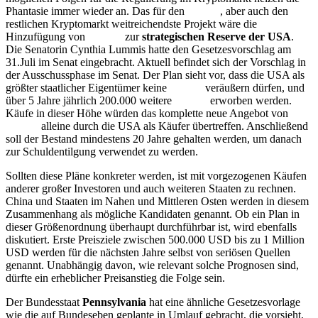
Phantasie immer wieder an. Das für den
Bitcoin
, aber auch den
restlichen Kryptomarkt weitreichendste Projekt wäre die
Hinzufügung von
Bitcoin
zur
strategischen Reserve der USA
.
Die Senatorin Cynthia Lummis hatte den Gesetzesvorschlag am
31.Juli im Senat eingebracht. Aktuell befindet sich der Vorschlag in
der Ausschussphase im Senat. Der Plan sieht vor, dass die USA als
größter staatlicher Eigentümer keine
Bitcoin
veräußern dürfen, und
über 5 Jahre jährlich 200.000 weitere
Bitcoin
erworben werden.
Käufe in dieser Höhe würden das komplette neue Angebot von
Bitcoin
alleine durch die USA als Käufer übertreffen. Anschließend
soll der Bestand mindestens 20 Jahre gehalten werden, um danach
zur Schuldentilgung verwendet zu werden.
Sollten diese Pläne konkreter werden, ist mit vorgezogenen Käufen
anderer großer Investoren und auch weiteren Staaten zu rechnen.
China und Staaten im Nahen und Mittleren Osten werden in diesem
Zusammenhang als mögliche Kandidaten genannt. Ob ein Plan in
dieser Größenordnung überhaupt durchführbar ist, wird ebenfalls
diskutiert. Erste Preisziele zwischen 500.000 USD bis zu 1 Million
USD werden für die nächsten Jahre selbst von seriösen Quellen
genannt. Unabhängig davon, wie relevant solche Prognosen sind,
dürfte ein erheblicher Preisanstieg die Folge sein.
Der Bundesstaat
Pennsylvania
hat eine ähnliche Gesetzesvorlage
wie die auf Bundeseben geplante in Umlauf gebracht, die vorsieht,