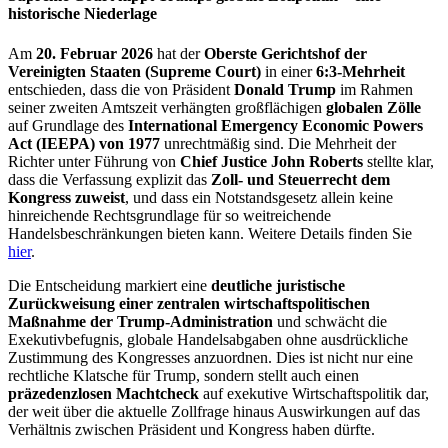
historische Niederlage
Am
20. Februar 2026
hat der
Oberste Gerichtshof der
Vereinigten Staaten (Supreme Court)
in einer
6:3-Mehrheit
entschieden, dass die von Präsident
Donald Trump
im Rahmen
seiner zweiten Amtszeit verhängten großflächigen
globalen Zölle
auf Grundlage des
International Emergency Economic Powers
Act (IEEPA) von 1977
unrechtmäßig sind. Die Mehrheit der
Richter unter Führung von
Chief Justice John Roberts
stellte klar,
dass die Verfassung explizit das
Zoll- und Steuerrecht dem
Kongress zuweist
, und dass ein Notstandsgesetz allein keine
hinreichende Rechtsgrundlage für so weitreichende
Handelsbeschränkungen bieten kann.
Weitere Details finden Sie
hier
.
Die Entscheidung markiert eine
deutliche juristische
Zurückweisung einer zentralen wirtschaftspolitischen
Maßnahme der Trump-Administration
und schwächt die
Exekutivbefugnis, globale Handelsabgaben ohne ausdrückliche
Zustimmung des Kongresses anzuordnen. Dies ist nicht nur eine
rechtliche Klatsche für Trump, sondern stellt auch einen
präzedenzlosen Machtcheck
auf exekutive Wirtschaftspolitik dar,
der weit über die aktuelle Zollfrage hinaus Auswirkungen auf das
Verhältnis zwischen Präsident und Kongress haben dürfte.