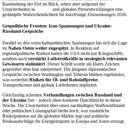
Basishaltung der Fed im Blick, sehen aber aufgrund der
Unsicherheiten in
Inflation
und globalen Preisentwicklungen eine
gedämpfte Wahrscheinlichkeit für kurzfristige Zinssenkungen 2026.
Geopolitische Fronten: Iran-Spannungen und Ukraine-
Russland-Gespräche
Parallel zu den wirtschaftspolitischen Spannungen hat sich die Lage
im
Nahen Osten weiter zugespitzt
. In Reaktion auf
regionalpolitische Risiken haben die USA nicht nur Kriegsschiffe,
sondern auch
verstärkt Luftstreitkräfte in strategisch relevanten
Gewässern stationiert
. Dieser Schritt wurde als klares Zeichen
gegenüber dem Iran interpretiert. Die jüngsten diplomatischen
Gespräche zwischen Washington und Teheran blieben ergebnislos,
was weiterhin
Risiken für Öl- und Rohstoffpreise
,
Transportkosten und globale Lieferketten impliziert.
Gleichzeitig schreiten
Verhandlungen zwischen Russland und
der Ukraine
fort – jedoch ohne konkrete Durchbrüche in dieser
Woche. Die Unsicherheit über einen nachhaltigen Waffenstillstand
oder politischen Lösungspfad bleibt hoch, was zusätzliche
Risikoprämien auf die globalen Märkte legt und politische
Risikoaufschläge für Energieimporte in Europa und Asien erzeugt.