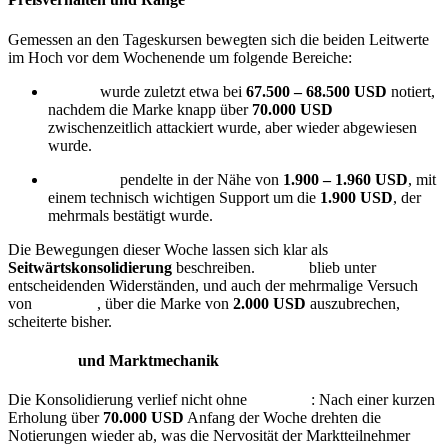
Gemessen an den Tageskursen bewegten sich die beiden Leitwerte
im Hoch vor dem Wochenende um folgende Bereiche:
Bitcoin
wurde zuletzt etwa bei
67.500 – 68.500 USD
notiert,
nachdem die Marke knapp über
70.000 USD
zwischenzeitlich attackiert wurde, aber wieder abgewiesen
wurde.
Ethereum
pendelte in der Nähe von
1.900 – 1.960 USD
, mit
einem technisch wichtigen Support um die
1.900 USD
, der
mehrmals bestätigt wurde.
Die Bewegungen dieser Woche lassen sich klar als
Seitwärtskonsolidierung
beschreiben.
Bitcoin
blieb unter
entscheidenden Widerständen, und auch der mehrmalige Versuch
von
Ethereum
, über die Marke von
2.000 USD
auszubrechen,
scheiterte bisher.
Volatilität
und Marktmechanik
Die Konsolidierung verlief nicht ohne
Volatilität
: Nach einer kurzen
Erholung über
70.000 USD
Anfang der Woche drehten die
Notierungen wieder ab, was die Nervosität der Marktteilnehmer