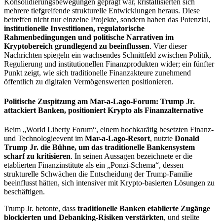
Konsolidierungsbewegungen geprägt war, kristallisierten sich
mehrere tiefgreifende strukturelle Entwicklungen heraus. Diese
betreffen nicht nur einzelne Projekte, sondern haben das Potenzial,
institutionelle Investitionen, regulatorische
Rahmenbedingungen und politische Narrativen im
Kryptobereich grundlegend zu beeinflussen
. Vier dieser
Nachrichten spiegeln ein wachsendes Schnittfeld zwischen Politik,
Regulierung und institutionellen Finanzprodukten wider; ein fünfter
Punkt zeigt, wie sich traditionelle Finanzakteure zunehmend
öffentlich zu digitalen Vermögenswerten positionieren.
Politische Zuspitzung am Mar-a-Lago-Forum: Trump Jr.
attackiert Banken, positioniert Krypto als Finanzalternative
Beim „World Liberty Forum“, einem hochkarätig besetzten Finanz-
und Technologieevent im
Mar-a-Lago-Resort
, nutzte
Donald
Trump Jr. die Bühne, um das traditionelle Bankensystem
scharf zu kritisieren
. In seinen Aussagen bezeichnete er die
etablierten Finanzinstitute als ein „Ponzi-Schema“, dessen
strukturelle Schwächen die Entscheidung der Trump-Familie
beeinflusst hätten, sich intensiver mit Krypto-basierten Lösungen zu
beschäftigen.
Trump Jr. betonte, dass
traditionelle Banken etablierte Zugänge
blockierten und Debanking-Risiken verstärkten
, und stellte