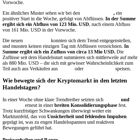
Vorwoche.
Ein ähnliches Muster sehen wir bei den
Ethereum
ETF
,
ein
positiver Start in die Woche, gefolgt von Abflüssen.
In der Summe
ergibt sich ein Abfluss von 123 Mio. USD
, nach einem Abfluss
von 161 Mio. USD in der Vorwoche.
Die neuen
Solana
ETF
konnten sich dem Trend entgegenstellen,
und mussten keinen einzigen Tag mit Abflüssen verzeichnen.
In
Summe ergibt sich ein Zufluss von circa 13 Mio USD.
Die
Zuflüsse seit dem Handelsstart summieren sich mittlerweile auf mehr
als 880 Mio. USD – die sich mit gewisser Wahrscheinlichkeit zum
Teil auch aus Verkäufen aus
Bitcoin
oder
Ethereum
ETF
speisen.
Wie bewegte sich der Kryptomarkt in den letzten
Handelstagen?
In einer Woche ohne klare Trendtreiber setzten sich
Bitcoin
und
Ethereum
erneut in einer
breiten Konsolidierungsphase
fest.
Trotz kurzfristiger Schwankungen überwiegt weiter ein
Marktumfeld, das von
Unsicherheit und fehlenden Impulsen
geprägt ist, was zu engen Handelsspannen und reaktiven
Bewegungen geführt hat.
Preisverhalten und Range