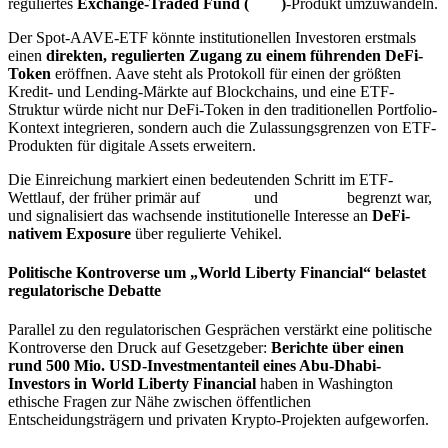
reguliertes
Exchange-Traded Fund (
ETF
)
-Produkt umzuwandeln.
Der Spot-AAVE-ETF könnte institutionellen Investoren erstmals
einen
direkten, regulierten Zugang zu einem führenden DeFi-
Token
eröffnen. Aave steht als Protokoll für einen der größten
Kredit- und Lending-Märkte auf Blockchains, und eine ETF-
Struktur würde nicht nur DeFi-Token in den traditionellen Portfolio-
Kontext integrieren, sondern auch die Zulassungsgrenzen von ETF-
Produkten für digitale Assets erweitern.
Die Einreichung markiert einen bedeutenden Schritt im ETF-
Wettlauf, der früher primär auf
Bitcoin
und
Ethereum
begrenzt war,
und signalisiert das wachsende institutionelle Interesse an
DeFi-
nativem Exposure
über regulierte Vehikel.
Politische Kontroverse um „World Liberty Financial“ belastet
regulatorische Debatte
Parallel zu den regulatorischen Gesprächen verstärkt eine politische
Kontroverse den Druck auf Gesetzgeber:
Berichte über einen
rund 500 Mio. USD-Investmentanteil eines Abu-Dhabi-
Investors in World Liberty Financial
haben in Washington
ethische Fragen zur Nähe zwischen öffentlichen
Entscheidungsträgern und privaten Krypto-Projekten aufgeworfen.