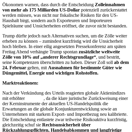
Ökonomen warnen, dass durch die Entscheidung
Zolleinnahmen
von mehr als 175 Milliarden US-Dollar
potenziell zurückerstattet
werden müssen, was nicht nur fiskalische Risiken für den US-
Haushalt birgt, sondern auch Exporteuren und Importeuren
Spielräume und Unsicherheiten eröffnet, die zuvor nicht bestanden.
Trump dürfte jedoch nach Alternativen suchen, um die Zölle weiter
erheben zu können – zumindest kurzfristig wird die Unsicherheit
hoch bleiben. In einer eilig angesetzten Pressekonferenz am späten
Freitag Abend verhängte Trump spontan
zusätzliche weltweite
Zölle von 10% auf „anderer Rechtsgrundlage“
, und bestritt,
seine Kompetenzen überschritten zu haben. Dieser Zoll soll
ab dem
24. Februar
gelten, mit
Ausnahmen für bestimmte Güter wie
Düngemittel, Energie und wichtigen Rohstoffen.
Marktreaktionen:
Nach der Verkündung des Urteils reagierten globale Aktienindizes
mit erhöhter
Volatilität
, da die klare juristische Zurückweisung einer
der Kerninstrumente der aktuellen US-Handelspolitik die
Erwartungen an die globale Konjunkturentwicklung sowie an
Unternehmen mit starkem Export- und Importbezug neu kalibrierte.
Die Entscheidung entlastete zwar teilweise Risikoaktiva kurzfristig,
gleichzeitig schuf sie
Rechtsunsicherheit über
Rückzahlungspflichten, Handelsabkommen und langfristige