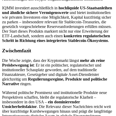
IQMM investiert ausschließlich in
hochliquide US-Staatsanleihen
und ähnliche sichere Vermögenswerte
und bietet institutionellen
wie privaten Investoren eine Möglichkeit, Kapital kurzfristig sicher
zu parken – insbesondere relevant für Stablecoin-Treasuries, die
gesetzlich vorgeschriebene Reserveanforderungen erfüllen müssen.
Der Start dieses Produkts markiert nicht nur eine Erweiterung der
ETF-Landschaft, sondern auch einen
konkreten regulatorischen
Schritt in Richtung eines integrierten Stablecoin-Ökosystems
.
Zwischenfazit
Die Woche zeigte, dass der Kryptomarkt längst
mehr als reine
Preisbewegung ist
: Er ist ein politischer, regulatorischer und
institutioneller Schauplatz geworden, auf dem traditionelle
Finanzakteure, Gesetzgeber und digitale Asset-Dienstleister
gleichzeitig um
Regulierungsregime, Produkte und politische
Narrative
ringen.
Während politische Prominenz und institutionelle Produkte neue
Perspektiven schaffen, bleibt die regulatorische Klarheit –
insbesondere in den USA –
ein dominierender
Unsicherheitsfaktor
. Die Relevanz dieser Nachrichten reicht weit
über kurzfristige Kursbewegungen hinaus und prägt die langfristige
Integrationsroute digitaler Assets in globale Finanzstrukturen.