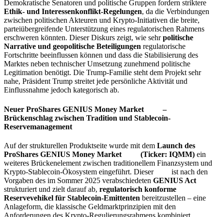
Demokratische Senatoren und politische Gruppen fordern striktere
Ethik- und Interessenkonflikt-Regelungen
, da die Verbindungen
zwischen politischen Akteuren und Krypto-Initiativen die breite,
parteiübergreifende Unterstützung eines regulatorischen Rahmens
erschweren könnten. Dieser Diskurs zeigt, wie sehr
politische
Narrative und geopolitische Beteiligungen
regulatorische
Fortschritte beeinflussen können und dass die Stabilisierung des
Marktes neben technischer Umsetzung zunehmend politische
Legitimation benötigt. Die Trump-Familie steht dem Projekt sehr
nahe, Präsident Trump streitet jede persönliche Aktivität und
Einflussnahme jedoch kategorisch ab.
Neuer ProShares GENIUS Money Market
ETF
–
Brückenschlag zwischen Tradition und Stablecoin-
Reservemanagement
Auf der strukturellen Produktseite wurde mit dem
Launch des
ProShares GENIUS Money Market
ETF
(Ticker: IQMM)
ein
weiteres Brückenelement zwischen traditionellem Finanzsystem und
Krypto-Stablecoin-Ökosystem eingeführt. Dieser
ETF
ist nach den
Vorgaben des im Sommer 2025 verabschiedeten
GENIUS Act
strukturiert und zielt darauf ab,
regulatorisch konforme
Reservevehikel für Stablecoin-Emittenten
bereitzustellen – eine
Anlageform, die klassische Geldmarktprinzipien mit den
Anforderungen des Krypto-Regulierungsrahmens kombiniert.