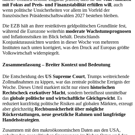
mit Fokus auf Preis- und Finanzstabilität erfüllen will
, auch
wenn politische Unsicherheiten vor allem im Vorfeld der
französischen Präsidentschaftswahlen 2027 bestehen bleiben.
Die EZB hält an ihrer restriktiven geldpolitischen Grundlinie fest,
während die Eurozone weiterhin
moderate Wachstumsprognosen
und Inflationsrisiken im Blick behält. Deutschlands
Konjunkturaussichten wurden in dieser Woche von mehreren
Instituten nach unten korrigiert, was den Druck auf Europas größte
Volkswirtschaft widerspiegelt.
Zusammenfassung – Breiter Kontext und Bedeutung
Die Entscheidung des
US Supreme Court
, Trumps weitreichende
Zollmaßnahmen zu kippen, war das zentrale politische Ereignis der
Woche. Dieses Urteil markiert nicht nur einen
historischen
Rechtscheck exekutiver Macht
, sondern beeinflusst unmittelbar
das
globale politische und wirtschaftliche Gleichgewicht
. Es
reduziert kurzfristig politische Risiken auf globalen Märkten, erzeugt
aber gleichzeitig
Rechtsunsicherheit über mögliche
Rückerstattungen, neue gesetzliche Rahmen und langfristige
Handelsstrategien
.
Zusammen mit den makroökonomischen Daten aus den USA,