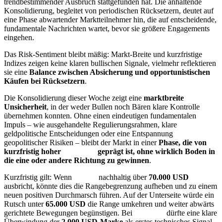
trendbestimmender Ausbruch stattgefunden hat. Die anhaltende
Konsolidierung, begleitet von periodischen Rücksetzern, deutet auf
eine Phase abwartender Marktteilnehmer hin, die auf entscheidende,
fundamentale Nachrichten wartet, bevor sie größere Engagements
eingehen.
Das Risk-Sentiment bleibt mäßig: Markt-Breite und kurzfristige
Indizes zeigen keine klaren bullischen Signale, vielmehr reflektieren
sie eine
Balance zwischen Absicherung und opportunistischen
Käufen bei Rücksetzern
.
Die Konsolidierung dieser Woche zeigt eine
marktbreite
Unsicherheit
, in der weder Bullen noch Bären klare Kontrolle
übernehmen konnten. Ohne einen eindeutigen fundamentalen
Impuls – wie ausgehandelte Regulierungsrahmen, klare
geldpolitische Entscheidungen oder eine Entspannung
geopolitischer Risiken – bleibt der Markt in einer
Phase, die von
kurzfristig hoher
Volatilität
geprägt ist, ohne wirklich Boden in
die eine oder andere Richtung zu gewinnen
.
Kurzfristig gilt: Wenn
Bitcoin
nachhaltig über
70.000 USD
ausbricht, könnte dies die Rangebegrenzung aufheben und zu einem
neuen positiven Durchmarsch führen. Auf der Unterseite würde ein
Rutsch unter
65.000 USD
die Range umkehren und weiter abwärts
gerichtete Bewegungen begünstigen. Bei
Ethereum
dürfte eine klare
Überwindung der
2.000 USD-Marke
als erstes technisches Signal