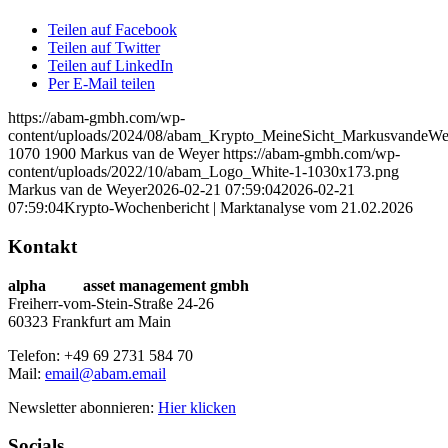
Teilen auf Facebook
Teilen auf Twitter
Teilen auf LinkedIn
Per E-Mail teilen
https://abam-gmbh.com/wp-
content/uploads/2024/08/abam_Krypto_MeineSicht_MarkusvandeWe
1070
1900
Markus van de Weyer
https://abam-gmbh.com/wp-
content/uploads/2022/10/abam_Logo_White-1-1030x173.png
Markus van de Weyer
2026-02-21 07:59:04
2026-02-21
07:59:04
Krypto-Wochenbericht | Marktanalyse vom 21.02.2026
Kontakt
alpha
beta
asset management gmbh
Freiherr-vom-Stein-Straße 24-26
60323 Frankfurt am Main
Telefon: +49 69 2731 584 70
Mail:
email@abam.email
Newsletter abonnieren:
Hier klicken
Socials