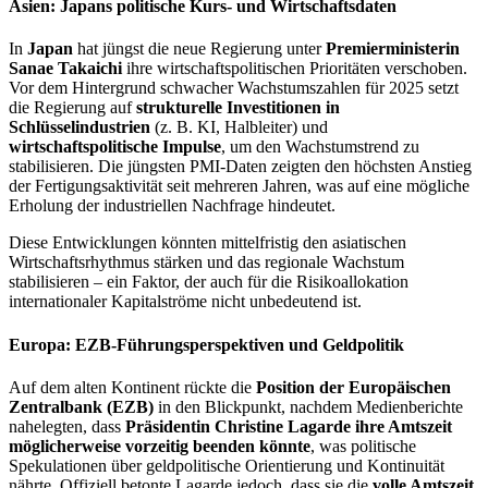
Asien: Japans politische Kurs- und Wirtschaftsdaten
In
Japan
hat jüngst die neue Regierung unter
Premierministerin
Sanae Takaichi
ihre wirtschaftspolitischen Prioritäten verschoben.
Vor dem Hintergrund schwacher Wachstumszahlen für 2025 setzt
die Regierung auf
strukturelle Investitionen in
Schlüsselindustrien
(z. B. KI, Halbleiter) und
wirtschaftspolitische Impulse
, um den Wachstumstrend zu
stabilisieren. Die jüngsten PMI-Daten zeigten den höchsten Anstieg
der Fertigungsaktivität seit mehreren Jahren, was auf eine mögliche
Erholung der industriellen Nachfrage hindeutet.
Diese Entwicklungen könnten mittelfristig den asiatischen
Wirtschaftsrhythmus stärken und das regionale Wachstum
stabilisieren – ein Faktor, der auch für die Risikoallokation
internationaler Kapitalströme nicht unbedeutend ist.
Europa: EZB-Führungsperspektiven und Geldpolitik
Auf dem alten Kontinent rückte die
Position der Europäischen
Zentralbank (EZB)
in den Blickpunkt, nachdem Medienberichte
nahelegten, dass
Präsidentin Christine Lagarde ihre Amtszeit
möglicherweise vorzeitig beenden könnte
, was politische
Spekulationen über geldpolitische Orientierung und Kontinuität
nährte. Offiziell betonte Lagarde jedoch, dass sie die
volle Amtszeit