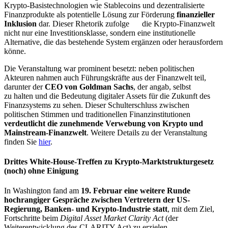
Krypto-Basistechnologien wie Stablecoins und dezentralisierte
Finanzprodukte als potentielle Lösung zur Förderung
finanzieller
Inklusion
dar. Dieser Rhetorik zufolge
sei
die Krypto-Finanzwelt
nicht nur eine Investitionsklasse, sondern eine institutionelle
Alternative, die das bestehende System ergänzen oder herausfordern
könne.
Die Veranstaltung war prominent besetzt: neben politischen
Akteuren nahmen auch Führungskräfte aus der Finanzwelt teil,
darunter der
CEO von
Goldman
Sachs
, der angab, selbst
Bitcoin
zu halten und die Bedeutung digitaler Assets für die Zukunft des
Finanzsystems zu sehen. Dieser Schulterschluss zwischen
politischen Stimmen und traditionellen Finanzinstitutionen
verdeutlicht die zunehmende Verwebung von Krypto und
Mainstream-Finanzwelt
.
Weitere Details zu der Veranstaltung
finden Sie
hier
.
Drittes White-House-Treffen zu Krypto-Marktstrukturgesetz
(noch) ohne Einigung
In Washington fand am
19. Februar eine weitere Runde
hochrangiger Gespräche zwischen Vertretern der US-
Regierung, Banken- und Krypto-Industrie statt
, mit dem Ziel,
Fortschritte beim
Digital Asset Market Clarity Act
(der
Weiterentwicklung des CLARITY Act) zu erzielen.