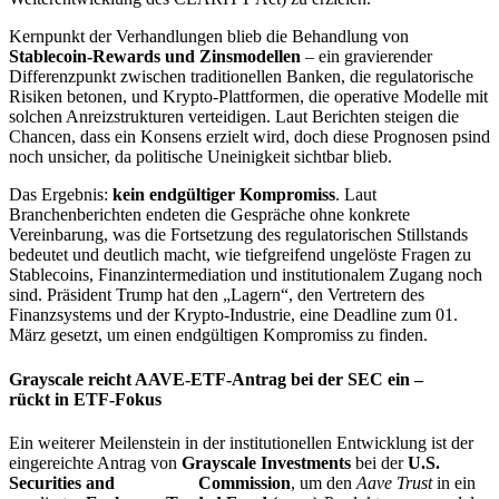
Kernpunkt der Verhandlungen blieb die Behandlung von
Stablecoin-Rewards und Zinsmodellen
– ein gravierender
Differenzpunkt zwischen traditionellen Banken, die regulatorische
Risiken betonen, und Krypto-Plattformen, die operative Modelle mit
solchen Anreizstrukturen verteidigen. Laut Berichten steigen die
Chancen, dass ein Konsens erzielt wird, doch diese Prognosen psind
noch unsicher, da politische Uneinigkeit sichtbar blieb.
Das Ergebnis:
kein endgültiger Kompromiss
. Laut
Branchenberichten endeten die Gespräche ohne konkrete
Vereinbarung, was die Fortsetzung des regulatorischen Stillstands
bedeutet und deutlich macht, wie tiefgreifend ungelöste Fragen zu
Stablecoins, Finanzintermediation und institutionalem Zugang noch
sind.
Präsident Trump hat den „Lagern“, den Vertretern des
Finanzsystems und der Krypto-Industrie, eine Deadline zum 01.
März gesetzt, um einen endgültigen Kompromiss zu finden.
Grayscale reicht AAVE-ETF-Antrag bei der SEC ein –
DeFi
rückt in ETF-Fokus
Ein weiterer Meilenstein in der institutionellen Entwicklung ist der
eingereichte Antrag von
Grayscale
Investments
bei der
U.S.
Securities and
Exchange
Commission
, um den
Aave Trust
in ein