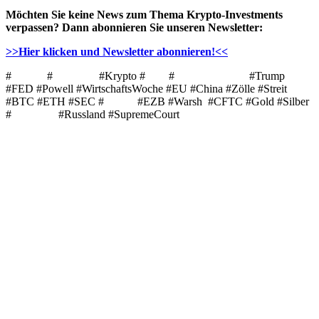
Möchten Sie keine News zum Thema Krypto-Investments
verpassen? Dann abonnieren Sie unseren Newsletter:
>>Hier klicken und Newsletter abonnieren!<<
#
Bitcoin
#
Ethereum
#Krypto #
ETF
#
Kryptowährung
#Trump
#FED #Powell #WirtschaftsWoche #EU #China #Zölle #Streit
#BTC #ETH #SEC #
Solana
#EZB #Warsh #CFTC #Gold #Silber
#
Chainlink
#Russland #SupremeCourt