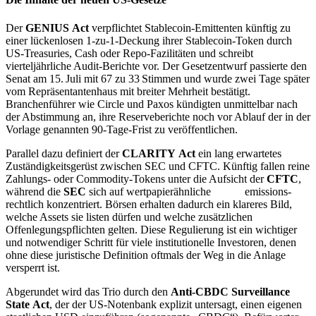
Der
GENIUS Act
verpflichtet Stablecoin‑Emittenten künftig zu
einer lückenlosen 1‑zu‑1‑Deckung ihrer Stablecoin-Token durch
US‑Treasuries, Cash oder Repo‑Fazilitäten und schreibt
vierteljährliche Audit‑Berichte vor. Der Gesetzentwurf passierte den
Senat am 15. Juli mit 67 zu 33 Stimmen und wurde zwei Tage später
vom Repräsentanten­haus mit breiter Mehrheit bestätigt.
Branchenführer wie Circle und Paxos kündigten unmittelbar nach
der Abstimmung an, ihre Reserve­berichte noch vor Ablauf der in der
Vorlage genannten 90‑Tage‑Frist zu veröffentlichen.
Parallel dazu definiert der
CLARITY Act
ein lang erwartetes
Zuständigkeits­gerüst zwischen SEC und CFTC. Künftig fallen reine
Zahlungs‑ oder Commodity‑Tokens unter die Aufsicht der
CFTC
,
während die
SEC
sich auf wertpapier­ähnliche
Token
emissions­
rechtlich konzentriert. Börsen erhalten dadurch ein klareres Bild,
welche Assets sie listen dürfen und welche zusätzlichen
Offenlegungs­pflichten gelten. Diese Regulierung ist ein wichtiger
und notwendiger Schritt für viele institutionelle Investoren, denen
ohne diese juristische Definition oftmals der Weg in die Anlage
versperrt ist.
Abgerundet wird das Trio durch den
Anti‑CBDC Surveillance
State Act
, der der US‑Notenbank explizit untersagt, einen eigenen