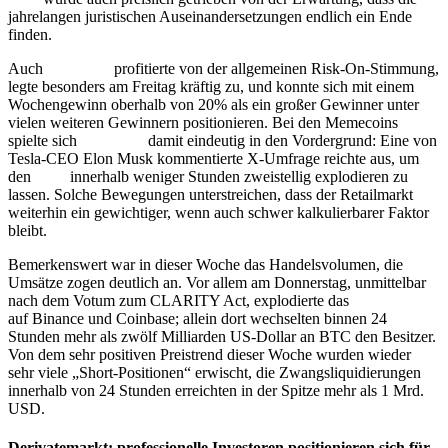
jahrelangen juristischen Auseinandersetzungen endlich ein Ende
finden.
Auch
Dogecoin
profitierte von der allgemeinen Risk‑On‑Stimmung,
legte besonders am Freitag kräftig zu, und konnte sich mit einem
Wochengewinn oberhalb von 20% als ein großer Gewinner unter
vielen weiteren Gewinnern positionieren. Bei den Memecoins
spielte sich
Dogecoin
damit eindeutig in den Vordergrund: Eine von
Tesla‑CEO Elon Musk kommentierte X‑Umfrage reichte aus, um
den
Kurs
innerhalb weniger Stunden zweistellig explodieren zu
lassen. Solche Bewegungen unterstreichen, dass der Retailmarkt
weiterhin ein gewichtiger, wenn auch schwer kalkulierbarer Faktor
bleibt.
Bemerkenswert war in dieser Woche das Handelsvolumen, die
Umsätze zogen deutlich an. Vor allem am Donnerstag, unmittelbar
nach dem Votum zum CLARITY Act, explodierte das
Orderbuch
auf Binance und Coinbase; allein dort wechselten binnen 24
Stunden mehr als zwölf Milliarden US‑Dollar an BTC den Besitzer.
Von dem sehr positiven Preistrend dieser Woche wurden wieder
sehr viele „Short-Positionen“ erwischt, die Zwangsliquidierungen
innerhalb von 24 Stunden erreichten in der Spitze mehr als 1 Mrd.
USD.
Derivatemarkt: professionelle Investoren positionieren sich für