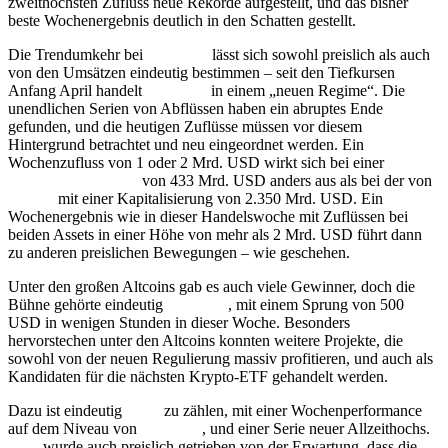
zweithöchsten Zufluss neue Rekorde aufgestellt, und das bisher
beste Wochenergebnis deutlich in den Schatten gestellt.
Die Trendumkehr bei
Ethereum
lässt sich sowohl preislich als auch
von den Umsätzen eindeutig bestimmen – seit den Tiefkursen
Anfang April handelt
Ethereum
in einem „neuen Regime“. Die
unendlichen Serien von Abflüssen haben ein abruptes Ende
gefunden, und die heutigen Zuflüsse müssen vor diesem
Hintergrund betrachtet und neu eingeordnet werden. Ein
Wochenzufluss von 1 oder 2 Mrd. USD wirkt sich bei einer
Marktkapitalisierung
von 433 Mrd. USD anders aus als bei der von
Bitcoin
mit einer Kapitalisierung von 2.350 Mrd. USD. Ein
Wochenergebnis wie in dieser Handelswoche mit Zuflüssen bei
beiden Assets in einer Höhe von mehr als 2 Mrd. USD führt dann
zu anderen preislichen Bewegungen – wie geschehen.
Unter den großen Altcoins gab es auch viele Gewinner, doch die
Bühne gehörte eindeutig
Ethereum
, mit einem Sprung von 500
USD in wenigen Stunden in dieser Woche. Besonders
hervorstechen unter den Altcoins konnten weitere Projekte, die
sowohl von der neuen Regulierung massiv profitieren, und auch als
Kandidaten für die nächsten Krypto-ETF gehandelt werden.
Dazu ist eindeutig
XRP
zu zählen, mit einer Wochenperformance
auf dem Niveau von
Ethereum
, und einer Serie neuer Allzeithochs.
XRP
wurde auch preislich getrieben von der Erwartung, dass die