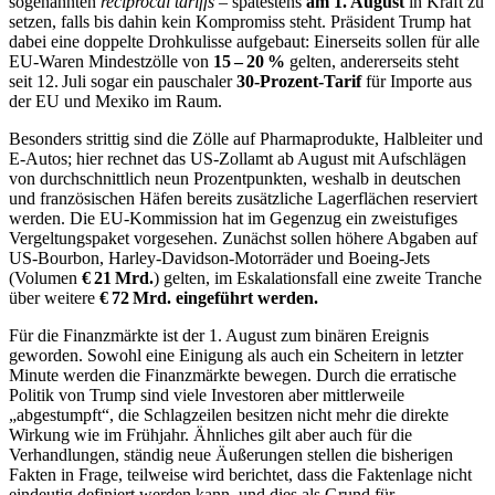
sogenannten
reciprocal tariffs
– spätestens
am 1. August
in Kraft zu
setzen, falls bis dahin kein Kompromiss steht. Präsident Trump hat
dabei eine doppelte Drohkulisse aufgebaut: Einerseits sollen für alle
EU‑Waren Mindest­zölle von
15 – 20 %
gelten, andererseits steht
seit 12. Juli sogar ein pauschaler
30‑Prozent‑Tarif
für Importe aus
der EU und Mexiko im Raum.
Besonders strittig sind die Zölle auf Pharma­produkte, Halbleiter und
E‑Autos; hier rechnet das US‑Zollamt ab August mit Aufschlägen
von durchschnittlich neun Prozentpunkten, weshalb in deutschen
und französischen Häfen bereits zusätzliche Lagerflächen reserviert
werden. Die EU‑Kommission hat im Gegenzug ein zwei­stufiges
Vergeltungs­paket vorgesehen. Zunächst sollen höhere Abgaben auf
US‑Bourbon, Harley‑Davidson‑Motorräder und Boeing‑Jets
(Volumen
€ 21 Mrd.
) gelten, im Eskalationsfall eine zweite Tranche
über weitere
€ 72 Mrd. eingeführt werden.
Für die Finanzmärkte ist der 1. August zum binären Ereignis
geworden. Sowohl eine Einigung als auch ein Scheitern in letzter
Minute werden die Finanzmärkte bewegen. Durch die erratische
Politik von Trump sind viele Investoren aber mittlerweile
„abgestumpft“, die Schlagzeilen besitzen nicht mehr die direkte
Wirkung wie im Frühjahr. Ähnliches gilt aber auch für die
Verhandlungen, ständig neue Äußerungen stellen die bisherigen
Fakten in Frage, teilweise wird berichtet, dass die Faktenlage nicht
eindeutig definiert werden kann, und dies als Grund für