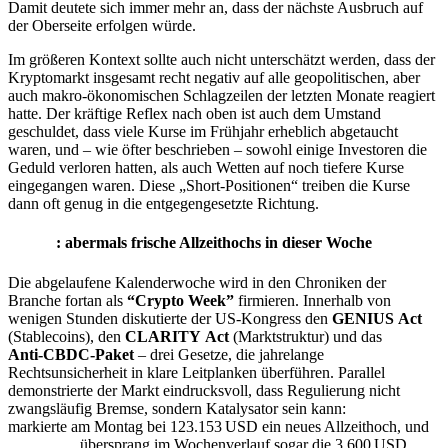
Damit deutete sich immer mehr an, dass der nächste Ausbruch auf
der Oberseite erfolgen würde.
Im größeren Kontext sollte auch nicht unterschätzt werden, dass der
Kryptomarkt insgesamt recht negativ auf alle geopolitischen, aber
auch makro-ökonomischen Schlagzeilen der letzten Monate reagiert
hatte. Der kräftige Reflex nach oben ist auch dem Umstand
geschuldet, dass viele Kurse im Frühjahr erheblich abgetaucht
waren, und – wie öfter beschrieben – sowohl einige Investoren die
Geduld verloren hatten, als auch Wetten auf noch tiefere Kurse
eingegangen waren. Diese „Short-Positionen“ treiben die Kurse
dann oft genug in die entgegengesetzte Richtung.
Bitcoin
: abermals frische Allzeithochs in dieser Woche
Die abgelaufene Kalenderwoche wird in den Chroniken der
Branche fortan als
“Crypto Week”
firmieren. Innerhalb von
wenigen Stunden diskutierte der US‑Kongress den
GENIUS Act
(Stablecoins), den
CLARITY Act
(Marktstruktur) und das
Anti‑CBDC‑Paket
– drei Gesetze, die jahrelange
Rechtsunsicherheit in klare Leitplanken überführen. Parallel
demonstrierte der Markt eindrucksvoll, dass Regulierung nicht
zwangsläufig Bremse, sondern Katalysator sein kann:
Bitcoin
markierte am Montag bei 123.153 USD ein neues Allzeithoch, und
Ethereum
übersprang im Wochenverlauf sogar die 3.600 USD.