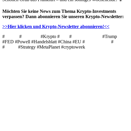
Möchten Sie keine News zum Thema Krypto-Investments
verpassen? Dann abonnieren Sie unseren Krypto-Newsletter:
>>Hier klicken und Krypto-Newsletter abonnieren!<<
#
Bitcoin
#
Ethereum
#Krypto #
ETF
#
Kryptowährung
#Trump
#FED #Powell #Handelsblatt #China #EU #
DOGECOIN
#
XRP
#
Ripple
#Strategy #MetaPlanet #cryptoweek