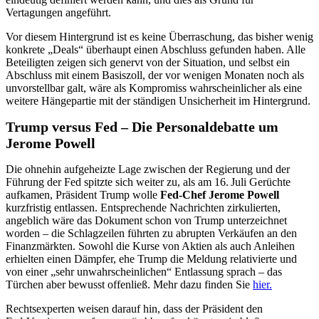
Vertagungen angeführt.
Vor diesem Hintergrund ist es keine Überraschung, das bisher wenig
konkrete „Deals“ überhaupt einen Abschluss gefunden haben. Alle
Beteiligten zeigen sich genervt von der Situation, und selbst ein
Abschluss mit einem Basiszoll, der vor wenigen Monaten noch als
unvorstellbar galt, wäre als Kompromiss wahrscheinlicher als eine
weitere Hängepartie mit der ständigen Unsicherheit im Hintergrund.
Trump versus Fed – Die Personaldebatte um
Jerome Powell
Die ohnehin aufgeheizte Lage zwischen der Regierung und der
Führung der Fed spitzte sich weiter zu, als am 16. Juli Gerüchte
aufkamen, Präsident Trump wolle
Fed‑Chef Jerome Powell
kurzfristig entlassen. Entsprechende Nachrichten zirkulierten,
angeblich wäre das Dokument schon von Trump unterzeichnet
worden – die Schlagzeilen führten zu abrupten Verkäufen an den
Finanzmärkten. Sowohl die Kurse von Aktien als auch Anleihen
erhielten einen Dämpfer, ehe Trump die Meldung relativierte und
von einer „sehr unwahrscheinlichen“ Entlassung sprach – das
Türchen aber bewusst offenließ. Mehr dazu finden Sie
hier.
Rechtsexperten weisen darauf hin, dass der Präsident den