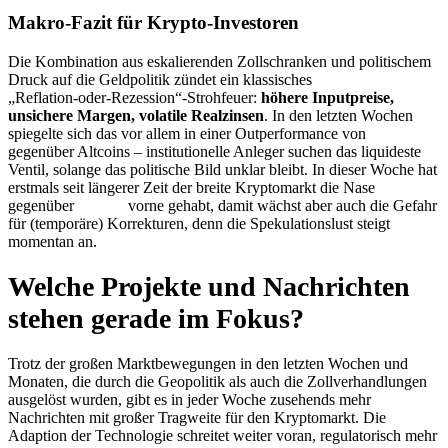
Makro‑Fazit für Krypto‑Investoren
Die Kombination aus eskalierenden Zollschranken und politischem
Druck auf die Geldpolitik zündet ein klassisches
„Reflation‑oder‑Rezession“-Strohfeuer:
höhere Inputpreise,
unsichere Margen, volatile Realzinsen
. In den letzten Wochen
spiegelte sich das vor allem in einer Outperformance von
Bitcoin
gegenüber Altcoins – institutionelle Anleger suchen das liquideste
Ventil, solange das politische Bild unklar bleibt. In dieser Woche hat
erstmals seit längerer Zeit der breite Kryptomarkt die Nase
gegenüber
Bitcoin
vorne gehabt, damit wächst aber auch die Gefahr
für (temporäre) Korrekturen, denn die Spekulationslust steigt
momentan an.
Welche Projekte und Nachrichten
stehen gerade im Fokus?
Trotz der großen Marktbewegungen in den letzten Wochen und
Monaten, die durch die Geopolitik als auch die Zollverhandlungen
ausgelöst wurden, gibt es in jeder Woche zusehends mehr
Nachrichten mit großer Tragweite für den Kryptomarkt. Die
Adaption der Technologie schreitet weiter voran, regulatorisch mehr