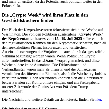
und mehr unterstützt, da das Potential auch politisch weiter in den
Fokus rückt.
Die „Crypto Week“ wird ihren Platz in den
Geschichtsbüchern finden
Der Blick der Krypto-Investoren fokussierte sich diese Woche auf
Washington. Die von den Politikern ausgerufene
„Crypto Week“
des Repräsentantenhauses vom 15.–19. Juli 2025
sollte endlich
den regulatorischen Rahmen für den Kryptomarkt schaffen, nach all
den spektakulären Pleiten, Insolvenzen und juristischen
Auseinandersetzungen der Vorjahre, die auch durch das gesetzliche
Vakuum begünstigt worden waren. Wenn Politik und Krypto
aufeinandertreffen, ist das „Drama“ vorprogrammiert, und diese
Woche bildete keine Ausnahme. Die Diskussionen und
Verhandlungen waren mehr als intensiv, und die Schlagzeilen
vermittelten des öfteren den Eindruck, als ob die Woche ergebnislos
verlaufen könnte. Doch letztendlich konnten sich die Unterstützer
beider Parteien auf Kompromisse einigen, und am Freitagabend
unserer Zeit wurde der Genius Act von Präsident Trump
unterzeichnet.
Die Nachricht und weitere Details zu dem Gesetz finden Sie
hier.
Die Inhalte der neuen US‑Gesetze