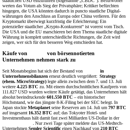
staatlichen USD einzuführen (sogenannte „CBDC“). Befürworter
werten das Votum als Sieg der Privatsphäre; Kritiker befürchten
hingegen, die USA könnten dadurch in puncto staatliche Digital­
währungen den Anschluss an Europa oder China verlieren. Für den
Kryptomarkt überwiegt kurzfristig die Erleichterung: Ein
potenzieller staatlicher „Krypto‑Konkurrent“ ist vorerst vom Tisch.
Die USA und die EU marschieren bei dem Thema staatliche digitale
Währung in komplett unterschiedliche Richtungen, die Zeit wird
zeigen, wer sich für den besseren Weg entschieden hat.
Käufe von
Bitcoin
von börsennotierten
Unternehmen nehmen stark zu
Seit Monatsbeginn hat sich der Bestand von
Bitcoin
in
Unternehmensbilanzen
erneut deutlich vergrößert:
Strategy
(ehem. MicroStrategy)
legte allein zwischen dem 7. und 13. Juli
weitere
4.225 BTC
zu. Mit einem durchschnittlichen Kaufpreis von
111.827 USD wurden weitere Käufe getätigt, das Unternehmen hält
absolut beeindruckende
601.550 BTC
– ein historischer
Höchststand, wie das jüngste 8-K-Filing bei der SEC belegt. In
Japan stockte
Metaplanet
seine Reserven am 14. Juli um
797 BTC
auf insgesamt
16.352 BTC
auf; das Tokyoter Hotel- und
Investmenthaus hält damit fast zwei Milliarden US-Dollar in der
Kryptowährung
. Nur zwei Tage später meldete das US-Medtech-
Unternehmen
Semler Scientific
einen Nachkauf von
210 BTC