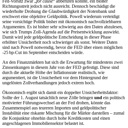
Fed‑Vorsitz zwar „
for cause
“ abberufen könnte, ein bloßer
Richtungs­streit jedoch nicht ausreicht. Dennoch beschädigt die
wiederholte Drohung die Glaubwürdigkeit der Notenbank und
erschwert eine objektive Geldpolitik. Powell wiederum verteidigt
seine vorsichtige Politik bisher mit ökonomisch nachvollziehbaren
Argumenten. Es ist bisher sehr schwierig aus den Daten abzulesen,
wie sich Trumps Zoll‑Agenda auf die Preisentwicklung auswirkt.
Damit wird jede geldpolitische Entscheidung in dieser Phase
erhöhter Unsicherheit noch schwieriger als sonst. Weitere Daten
sind nach Powell notwendig, bevor die FED über einen möglichen
‑25 bp‑Cut im September entscheiden würde.
An den Finanzmärkten hat sich die Erwartung für mindestens zwei
Zinssenkungen in diesem Jahr von der FED gefestigt. Diese sind
durch die aktuelle Höhe der Inflationsrate realistisch, wie
argumentiert, ist die Unsicherheit vor dem Hintergrund der
ungelösten Zollverhandlungen jedoch extrem hoch.
Ökonomisch ergibt sich damit ein doppelter Unsicherheits­faktor:
Sollte der 1. August tatsächlich neue Zölle bringen
und
ein politisch
motivierter Führungs­wechsel an der Fed drohen, könnte das
Zusammenspiel aus teureren Importen und geldpolitischer
Instabilität eine riskante Mischung für die Märkte darstellen – zumal
die Konjunktur ohnehin durch hohe Kredit­kosten und einen
angeschlagenen Immobilien­sektor belastet ist.