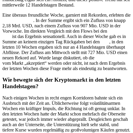
mittlerweile 12 Handelstagen Bestand.
Eine überaus freundliche Woche, garniert mit Rekorden, erlebten die
Ethereum
ETF
. In der Summe ergibt sich ein Zufluss von knapp
2,18 Mrd. USD, nach einem Zufluss von 907 Mio. USD in der
Vorwoche. Im direkten Vergleich mit den Flows bei den
Bitcoin
ETF
ist das Ergebnis sensationell. Auch in dieser Woche gab es in
Summe an keinem einzigen Tag Rückgaben bei den
ETF
, in den
letzten 10 Wochen ergaben sich nur an 4 Handelstagen überhaupt
Abflüsse. Der Zufluss am Mittwoch stellt mit 727 Mio. USD einen
neuen Rekord auf. Wurde lange diskutiert, ob die
Ethereum
ETF
vom Markt „akzeptiert“ werden oder nicht, ist nach dem Ergebnis
der letzten Wochen diese Frage mehr als eindeutig zu beantworten.
Wie bewegte sich der Kryptomarkt in den letzten
Handelstagen?
Nach einigen Wochen in recht engen Korridoren bahnte sich ein
Ausbruch mit der Zeit an. Üblicherweise folgt volatilitätsarmen
Wochen ein kräftiger Impuls, die Richtung ist oft genug unklar. In
den letzten Wochen hatte der Markt schon mehrfach die Oberseite
getestet, war jedoch immer wieder abgeprallt. Desgleichen geschah
auch an der Unterseite, die Unterstützung hielt sehr stabil, und
tiefere Kurse wurden regelmäßig zu großvolumigen Käufen genutzt.