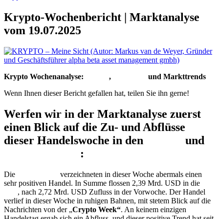
Krypto-Wochenbericht | Marktanalyse
vom 19.07.2025
Krypto Wochenanalyse:
Bitcoin
,
Ethereum
und Markttrends
Wenn Ihnen dieser Bericht gefallen hat, teilen Sie ihn gerne!
Werfen wir in der Marktanalyse zuerst
einen Blick auf die Zu- und Abflüsse
dieser Handelswoche in den
Bitcoin
und
Ethereum
ETF
:
Die
Bitcoin
ETF
verzeichneten in dieser Woche abermals einen
sehr positiven Handel. In Summe flossen 2,39 Mrd. USD in die
ETF
, nach 2,72 Mrd. USD Zufluss in der Vorwoche. Der Handel
verlief in dieser Woche in ruhigen Bahnen, mit stetem Blick auf die
Nachrichten von der „
Crypto Week“
. An keinem einzigen
Handelstag ergab sich ein Abfluss, und dieser positive Trend hat seit