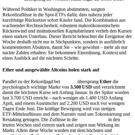
Während Politiker in Washington abstimmten, sorgten
Rekordzuflüsse in die Spot‑ETFs dafür, dass nahezu jeder
kurzfristige Rücksetzer sofort Käufer fand. Die Kombination aus
wachsender Rechtssicherheit, robustem makroökonomischem
Rückenwind und institutionellen Kapitalströmen verlieh den Kursen
einen starken Unter­bau. Dieser Bericht beleuchtet die Ereignisse der
Woche deshalb nicht nur in Stichpunkten, sondern in ausführlich
kommentierten Absätzen, damit Sie – wie gewohnt – mehr als nur
nackte Zahlen erhalten: Sie bekommen Einordnung, Kontext und
einen Ausblick auf die nächsten Schritte.
Ether und ausgewählte Altcoins holen stark auf
Parallel zu der Rekordjagd bei
Bitcoin
übersprang
Ether
die
psychologisch wichtige Marke von
3.500 USD
und verzeichnete
damit die höchsten Kurse seit Anfang Januar. In der Spitze wurden
fast 3.700 USD erreicht – nach weniger als 1.400 USD Anfang
April, und einem Ausrutscher auf 2.200 USD noch vor wenigen
Tagen Ende Juni. Die kräftige Bewegung wird von stetigen
ETF‑Mittelzuflüssen und dem Narrativ rund um Tokenisierung und
Restaking getragen. Die Zuflüsse in die
Ethereum
ETF
in den
letzten Wochen sind extrem stark und zeigen nun Wirkung im
Markt. Allein diese Woche wurden mit dem höchsten und