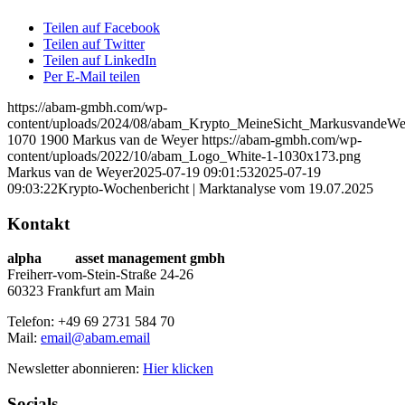
Teilen auf Facebook
Teilen auf Twitter
Teilen auf LinkedIn
Per E-Mail teilen
https://abam-gmbh.com/wp-
content/uploads/2024/08/abam_Krypto_MeineSicht_MarkusvandeWe
1070
1900
Markus van de Weyer
https://abam-gmbh.com/wp-
content/uploads/2022/10/abam_Logo_White-1-1030x173.png
Markus van de Weyer
2025-07-19 09:01:53
2025-07-19
09:03:22
Krypto-Wochenbericht | Marktanalyse vom 19.07.2025
Kontakt
alpha
beta
asset management gmbh
Freiherr-vom-Stein-Straße 24-26
60323 Frankfurt am Main
Telefon: +49 69 2731 584 70
Mail:
email@abam.email
Newsletter abonnieren:
Hier klicken
Socials