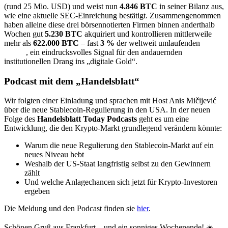
(rund 25 Mio. USD) und weist nun
4.846 BTC
in seiner Bilanz aus,
wie eine aktuelle SEC-Einreichung bestätigt. Zusammengenommen
haben alleine diese drei börsennotierten Firmen binnen anderthalb
Wochen gut
5.230 BTC
akquiriert und kontrollieren mittlerweile
mehr als
622.000 BTC
– fast
3 %
der weltweit umlaufenden
bitcoin
, ein eindrucksvolles Signal für den andauernden
institutionellen Drang ins „digitale Gold“.
Podcast mit dem „Handelsblatt“
Wir folgten einer Einladung und sprachen mit Host Anis Mičijević
über die neue Stablecoin-Regulierung in den USA. In der neuen
Folge des
Handelsblatt Today Podcasts
geht es um eine
Entwicklung, die den Krypto-Markt grundlegend verändern könnte:
Warum die neue Regulierung den Stablecoin-Markt auf ein
neues Niveau hebt
Weshalb der US-Staat langfristig selbst zu den Gewinnern
zählt
Und welche Anlagechancen sich jetzt für Krypto-Investoren
ergeben
Die Meldung und den Podcast finden sie
hier
.
Schönen Gruß aus Frankfurt – und ein sonniges Wochenende! ☀️