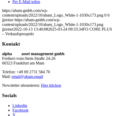
Per E-Mail teilen
https://abam-gmbh.com/wp-
content/uploads/2022/10/abam_Logo_White-1-1030x173.png
0
0
jjzeiser
https://abam-gmbh.com/wp-
content/uploads/2022/10/abam_Logo_White-1-1030x173.png
jjzeiser
2022-10-13 13:40:08
2025-03-24 09:33:34
FO CORE PLUS
– Verkaufsprospekt
Kontakt
alpha
beta
asset management gmbh
Freiherr-vom-Stein-Straße 24-26
60323 Frankfurt am Main
Telefon: +49 69 2731 584 70
Mail:
email@abam.email
Newsletter abonnieren:
Hier klicken
Socials
Linkedin
Facebook
X