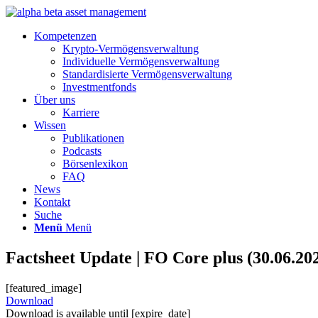
Kompetenzen
Krypto-Vermögensverwaltung
Individuelle Vermögensverwaltung
Standardisierte Vermögensverwaltung
Investmentfonds
Über uns
Karriere
Wissen
Publikationen
Podcasts
Börsenlexikon
FAQ
News
Kontakt
Suche
Menü
Menü
Factsheet Update | FO Core plus (30.06.20
[featured_image]
Download
Download is available until [expire_date]