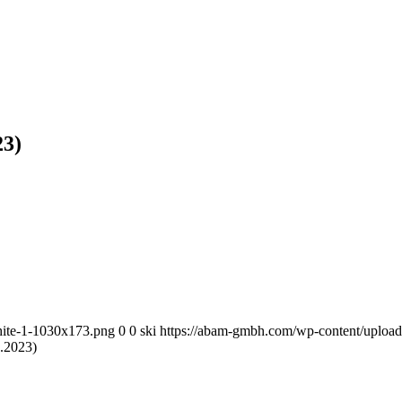
23)
ite-1-1030x173.png
0
0
ski
https://abam-gmbh.com/wp-content/uplo
6.2023)