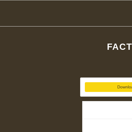
FACT
Downlo
Download
Dateigröße